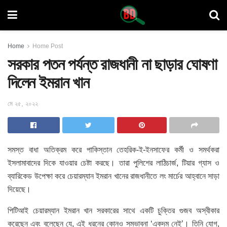
Home
Home Post
সরকার পতন পর্যন্ত রাজধানী না ছাড়ার ঘোষণা
দিলেন ইমরান খান
মে ২৫, ২০২২
সমস্ত বাধা অতিক্রম করে পাকিস্তান তেহরিক-ই-ইনসাফের কর্মী ও সমর্থকরা
ইসলামাবাদের দিকে যাওয়ার চেষ্টা করছে। তারা পুলিশের লাঠিচার্জ, টিয়ার গ্যাস ও
ব্যারিকেড উপেক্ষা করে চেয়ারম্যান ইমরান খানের রাজধানীতে লং মার্চের আহ্বানে সাড়া
দিয়েছে।
পিটিআই চেয়ারম্যান ইমরান খান সরকারের সাথে একটি চুক্তির গুজব অস্বীকার
করেছেন এবং বলেছেন যে, এই ধরনের কোনও সম্ভাবনা ‘একদম নেই’। তিনি যোগ,