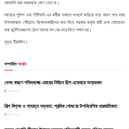
আমদানি করা সরকারকে মেনে নেবে না।
লাহোরে পুলিশ এবং পিটিআই-এর কর্মীরা সকালে সংঘর্ষে জড়িয়ে পড়ে কারণ পরে তারা
ইসলামাবাদে পৌঁছাতে বিক্ষোভকারীদের বাধা দিতে সরকার কর্তৃক বাট্টি চকে মোতায়েন
করা কন্টেইনারগুলো ঠেলে তাদের পথ বের করে নিতে সক্ষম হয়।
সূত্র: ট্রিবিউন।
সম্পর্কিত
সংবাদ
HOME POST
যেসব কারণে পশ্চিমবঙ্গের এবারের নির্বাচন ছিল একেবারে অন্যরকম
মে ৪, ২০২৬
HOME POST
শিল্প বিপ্লব ও পাশ্চাত্য সভ্যতা: শ্রমিক শোষণের উপনিবেশিক ধারাবাহিকতা
মে ২, ২০২৬
SLIDE