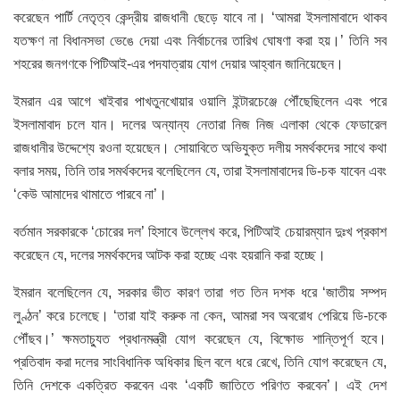
করেছেন পার্টি নেতৃত্ব কেন্দ্রীয় রাজধানী ছেড়ে যাবে না। ‘আমরা ইসলামাবাদে থাকব
যতক্ষণ না বিধানসভা ভেঙে দেয়া এবং নির্বাচনের তারিখ ঘোষণা করা হয়।’ তিনি সব
শহরের জনগণকে পিটিআই-এর পদযাত্রায় যোগ দেয়ার আহ্বান জানিয়েছেন।
ইমরান এর আগে খাইবার পাখতুনখোয়ার ওয়ালি ইন্টারচেঞ্জে পৌঁছেছিলেন এবং পরে
ইসলামাবাদ চলে যান। দলের অন্যান্য নেতারা নিজ নিজ এলাকা থেকে ফেডারেল
রাজধানীর উদ্দেশ্যে রওনা হয়েছেন। সোয়াবিতে অভিযুক্ত দলীয় সমর্থকদের সাথে কথা
বলার সময়, তিনি তার সমর্থকদের বলেছিলেন যে, তারা ইসলামাবাদের ডি-চক যাবেন এবং
‘কেউ আমাদের থামাতে পারবে না’।
বর্তমান সরকারকে ‘চোরের দল’ হিসাবে উল্লেখ করে, পিটিআই চেয়ারম্যান দুঃখ প্রকাশ
করেছেন যে, দলের সমর্থকদের আটক করা হচ্ছে এবং হয়রানি করা হচ্ছে।
ইমরান বলেছিলেন যে, সরকার ভীত কারণ তারা গত তিন দশক ধরে ‘জাতীয় সম্পদ
লুণ্ঠন’ করে চলেছে। ‘তারা যাই করুক না কেন, আমরা সব অবরোধ পেরিয়ে ডি-চকে
পৌঁছব।’ ক্ষমতাচ্যুত প্রধানমন্ত্রী যোগ করেছেন যে, বিক্ষোভ শান্তিপূর্ণ হবে।
প্রতিবাদ করা দলের সাংবিধানিক অধিকার ছিল বলে ধরে রেখে, তিনি যোগ করেছেন যে,
তিনি দেশকে একত্রিত করবেন এবং ‘একটি জাতিতে পরিণত করবেন’। এই দেশ