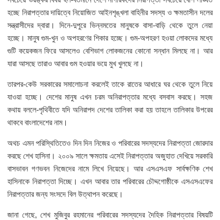
হচ্ছে নিরাপত্তার দায়িত্বে নিয়োজিত আইনশৃঙ্খলা বাহিনীর সদস্য ও ক্ষমতাসীন দলের
সন্ত্রাসীদের দ্বারা। দিনে-দুপুরে ভিন্নমতের মানুষকে বাসা-বাড়ি থেকে তুলে নেয়া
হচ্ছে। মানুষ গুম-খুন ও অপহরণের শিকার হচ্ছে। গুম-অপহরণ হওয়া লোকদের মধ্যে
গুটি কয়েকজন ফিরে আসলেও বেশিভাগ লোকজনের কোনো সন্ধান মিলছে না। আর
যারা আসছে তারাও আবার গুম হওয়ার ভয়ে মুখ খুলছে না।
তারপর-কেউ সরকারের সমালোচনা করলেই তাকে রাতের আধারে ঘর থেকে তুলে নিয়ে
যাওয়া হচ্ছে। দেশের মানুষ এখন চরম অনিরাপত্তার মধ্যে বসবাস করছে। সহজ
কথায় বললে-পৃথিবীতে যদি অনিরাপদ দেশের তালিকা করা হয় তাহলে তালিকার উপরের
থাকবে বাংলাদেশের নাম।
অথচ এমন পরিস্থিতিতেও দিন দিন নিজের ও পরিবারের সদস্যদের নিরাপত্তা জোরদার
করছে শেখ হাসিনা। ২০০৯ সালে ক্ষমতায় এসেই নিরাপত্তার অজুহাত দেখিয়ে সরকারি
বাসভাবন গণভবন নিজেদের নামে লিখে নিয়েছে। আর এসএসএফ সার্বক্ষণিক শেখ
হাসিনাকে নিরাপত্তা দিচ্ছে। এখন আবার তার পরিবারের চৌদ্দগোষ্ঠীকে এসএসএফের
নিরাপত্তার জন্য সংসদে বিল উত্থাপন করেছে।
জানা গেছে, শেখ মুজিবুর রহমানের পরিবারের সদস্যদের দৈহিক নিরাপত্তার বিষয়টি