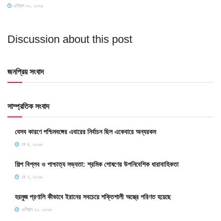
এপ্রিল ২০, ২০২৬
Discussion about this post
জনপ্রিয় সংবাদ
সাম্প্রতিক সংবাদ
যেসব কারণে পশ্চিমবঙ্গের এবারের নির্বাচন ছিল একেবারে অন্যরকম
মে ৪, ২০২৬
শিল্প বিপ্লব ও পাশ্চাত্য সভ্যতা: শ্রমিক শোষণের উপনিবেশিক ধারাবাহিকতা
মে ২, ২০২৬
হরমুজ প্রণালি কীভাবে ইরানের সবচেয়ে শক্তিশালী অস্ত্রে পরিণত হয়েছে
এপ্রিল ২০, ২০২৬