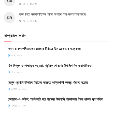
0 SHARES
দুদক নিয়ে অ্যানালাইসিস বিডির সংবাদে টনক নড়ল আদালতের
0 SHARES
সাম্প্রতিক সংবাদ
যেসব কারণে পশ্চিমবঙ্গের এবারের নির্বাচন ছিল একেবারে অন্যরকম
মে ৪, ২০২৬
শিল্প বিপ্লব ও পাশ্চাত্য সভ্যতা: শ্রমিক শোষণের উপনিবেশিক ধারাবাহিকতা
মে ২, ২০২৬
হরমুজ প্রণালি কীভাবে ইরানের সবচেয়ে শক্তিশালী অস্ত্রে পরিণত হয়েছে
এপ্রিল ২০, ২০২৬
বেলায়াত-এ-ফকিহ: অর্ধশতাব্দি ধরে ইরানের ইসলামি প্রজাতন্ত্র টিকে থাকার মূল শক্তি
এপ্রিল ১৯, ২০২৬