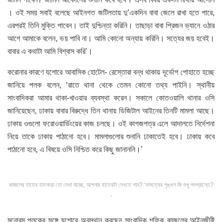
। ওই সময় সবাই বলেছে আইনগত জটিলতায় দু’একদিন বাবা জেলে রাখা হতে পারে,
এরপরই তিনি মুক্তি পাবেন। তাই দুশ্চিন্তা করিনি। তাছাড়া বাবা প্রিজন ভ্যানে ওঠার
আগে আমাকে বলেন, ভয় পাবি না। আমি কোনো অন্যায় করিনি। সত্যের জয় হবেই।
বাবার এ কথাটা আমি বিশ্বাস করি’।
করোনার কারণে যশোরে আবাসিক হোটেল- রেস্তোরা বন্ধ থাকায় দূর্ভোগ পোহাতে হচ্ছে
জানিয়ে পলক বলেন, ‘রাতে থানা থেকে তেমন কোনো তথ্য পাইনি। স্থানীয়
সাংবাদিকরা আমার থাকা-খাওয়ার ব্যবস্থা করেন। সকালে কোতওয়ালি থানার ওসি
জানিয়েছেন, ঢাকায় বাবার বিরুদ্ধে তিন থানায় ডিজিটাল আইনের তিনটি মামলা আছে।
ঢাকায় ওগুলো ফরোওয়ার্ডিংয়ের কাজ চলছে। ওই কাগজপত্র এলে আদালতে নির্দেশনা
নিয়ে তাকে ঢাকায় পাঠানো হবে। মামলাগুলোর শুনানি ঢাকাতেই হবে। ঢাকায় কবে
পাঠানো হবে, এ বিষয়ে ওসি নিশ্চিত করে কিছু জানাননি।’
কাজলের হাতের হাতকড়া তো দেখা যাচ্ছে, আপনার হাতেরটা দেখতে পান? ‘দাসত্বের শৃঙ্খল কি শুধু পদপ্রান্তে?
‘
মনোরম পলকের সঙ্গে যশোরে অবস্থান করছেন সাংবাদিক শফিক কাজলের আইনজীবী