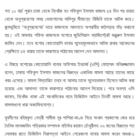
গত ১০ মার্চ পুরান ঢাকা থেকে নিখোঁজ হন শফিকুল ইসলাম কাজল৷ ৫৪ দিন পর ভারত
থেকে অনুপ্রবেশের সময় বেনাপোলের সাদিপুর সীমান্তে বিজিবি তাকে আটক করে।
জন্মভূমিতে ‘অনুপ্রবেশের’ দায়ে কাজলকে আদলতে অপরাধীর কাঠগড়ায় দাঁড় করানো
হয়। ওই মামলায় শফিক কাজলকে যশোরে জুডিসিয়াল ম্যাজিস্ট্রেট মঞ্জুরুল ইসলাম
জামিন দেন। তবে যশোর কোতোয়ালি থানার সন্দেহমূলকভাবে আটক রাখার আবেদনের
প্রেক্ষিতে ৫৪ ধারায় তাকে কারাগারে পাঠানোর আদেশ দেন আদালত।
এ বিষয়ে যশোরের কোতোয়ালি থানার অফিসার ইনচার্জ (ওসি) মোহাম্মদ মনিরুজ্জামান
বলেন, ঢাকায় শফিকুল ইসলাম কাজলের বিরুদ্ধে একাধিক মামলা আাছে তাদের কাছে
খবর এসেছে। মামলা বিস্তারিত তথ্য না আসায় তাকে সন্দেহভাজন হিসেবে আটক করা
হয়েছে এবং আদালত তাকে কারাগারে পাঠানোর আদেশ দিয়েছে। পরে অবশ্য ওসি
জানান, নিখোঁজ থাকা এই সাংবাদিকের নামে ডিজিটাল আইনে তিনটি মামলা আছে।
মামলাগুলো ধারা অজামিনযোগ্য।
যুবলীগের বহিষ্কৃত নেত্রী শামীমা নূর পাপিয়া-কাণ্ড নিয়ে সংবাদ প্রকাশের জের ধরে
দৈনিক মানবজমিন পত্রিকার সম্পাদক মতিউর রহমান চৌধুরীসহ ৩২ জনের বিরুদ্ধে গত
সোমবার রাতে ডিজিটাল নিরাপত্তা আইনে শেরেবাংলা থানায় মামলা করেন মাগুরা-১