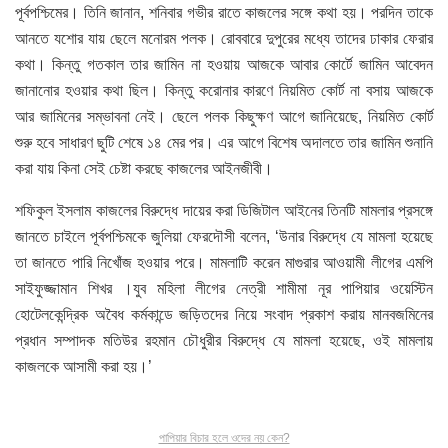
পূর্বপশ্চিমের। তিনি জানান, শনিবার গভীর রাতে কাজলের সঙ্গে কথা হয়। পরদিন তাকে
আনতে যশোর যায় ছেলে মনোরম পলক। রোববারে দুপুরের মধ্যে তাদের ঢাকার ফেরার
কথা। কিন্তু গতকাল তার জামিন না হওয়ায় আজকে আবার কোর্টে জামিন আবেদন
জানানোর হওয়ার কথা ছিল। কিন্তু করোনার কারণে নিয়মিত কোর্ট না বসায় আজকে
আর জামিনের সম্ভাবনা নেই। ছেলে পলক কিছুক্ষণ আগে জানিয়েছে, নিয়মিত কোর্ট
শুরু হবে সাধারণ ছুটি শেষে ১৪ মের পর। এর আগে বিশেষ অদালতে তার জামিন শুনানি
করা যায় কিনা সেই চেষ্টা করছে কাজলের আইনজীবী।
শফিকুল ইসলাম কাজলের বিরুদ্ধে দায়ের করা ডিজিটাল আইনের তিনটি মামলার প্রসঙ্গে
জানতে চাইলে পূর্বপশ্চিমকে জুলিয়া ফেরদৌসী বলেন, ‘উনার বিরুদ্ধে যে মামলা হয়েছে
তা জানতে পারি নিখোঁজ হওয়ার পরে। মামলাটি করেন মাগুরার আওয়ামী লীগের এমপি
সাইফুজ্জামান শিখর ।যুব মহিলা লীগের নেত্রী শামীমা নূর পাপিয়ার ওয়েস্টিন
হোটেলকেন্দ্রিক অবৈধ কর্মকান্ডে জড়িতদের নিয়ে সংবাদ প্রকাশ করায় মানবজমিনের
প্রধান সম্পাদক মতিউর রহমান চৌধুরীর বিরুদ্ধে যে মামলা হয়েছে, ওই মামলায়
কাজলকে আসামী করা হয়।’
পাপিয়ার বিচার হলে ওদের নয় কেন?