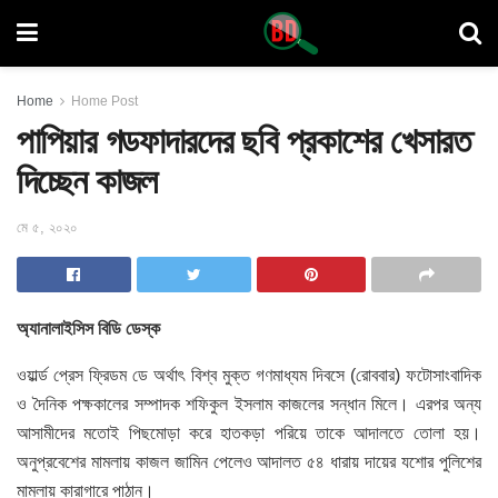
Home
Home Post
পাপিয়ার গডফাদারদের ছবি প্রকাশের খেসারত
দিচ্ছেন কাজল
মে ৫, ২০২০
অ্যানালাইসিস বিডি ডেস্ক
ওয়ার্ল্ড প্রেস ফ্রিডম ডে অর্থাৎ বিশ্ব মুক্ত গণমাধ্যম দিবসে (রোববার) ফটোসাংবাদিক
ও দৈনিক পক্ষকালের সম্পাদক শফিকুল ইসলাম কাজলের সন্ধান মিলে।
এরপর অন্য
আসামীদের মতোই পিছমোড়া করে হাতকড়া পরিয়ে তাকে আদালতে তোলা হয়।
অনুপ্রবেশের মামলায় কাজল জামিন পেলেও আদালত ৫৪ ধারায় দায়ের যশোর পুলিশের
মামলায় কারাগারে পাঠান।