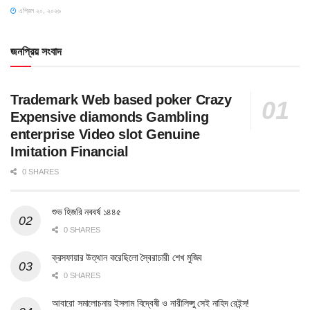
এপ্রিল ২০, ২০২৬
জনপ্রিয় সংবাদ
Trademark Web based poker Crazy
Expensive diamonds Gambling
enterprise Video slot Genuine
Imitation Financial
0 SHARES
শুভ হিজরি নববর্ষ ১৪৪৫
0 SHARES
ক্রসফায়ার উত্থান করেছিলো স্বৈরাচারী শেখ মুজিব
0 SHARES
আবারো সমালোচনায় ইসলাম বিদ্বেষী ও নারীলিপ্সু সেই নাহিদ রেইন্স!