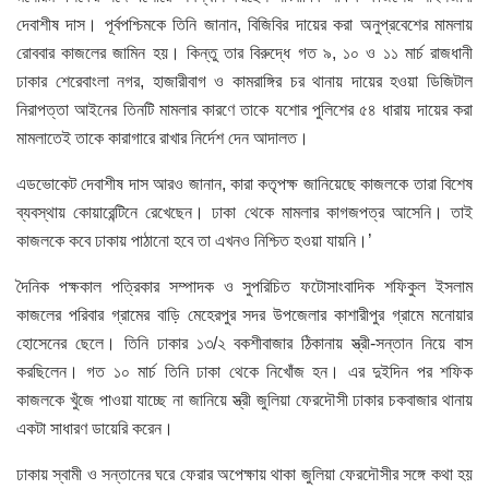
দেবাশীষ দাস। পূর্বপশ্চিমকে তিনি জানান, বিজিবির দায়ের করা অনুপ্রবেশের মামলায়
রোববার কাজলের জামিন হয়। কিন্তু তার বিরুদ্ধে গত ৯, ১০ ও ১১ মার্চ রাজধানী
ঢাকার শেরেবাংলা নগর, হাজারীবাগ ও কামরাঙ্গির চর থানায় দায়ের হওয়া ডিজিটাল
নিরাপত্তা আইনের তিনটি মামলার কারণে তাকে যশোর পুলিশের ৫৪ ধারায় দায়ের করা
মামলাতেই তাকে কারাগারে রাখার নির্দেশ দেন আদালত।
এডভোকেট দেবাশীষ দাস আরও জানান, কারা কতৃপক্ষ জানিয়েছে কাজলকে তারা বিশেষ
ব্যবস্থায় কোয়ারেন্টিনে রেখেছেন। ঢাকা থেকে মামলার কাগজপত্র আসেনি। তাই
কাজলকে কবে ঢাকায় পাঠানো হবে তা এখনও নিশ্চিত হওয়া যায়নি।’
দৈনিক পক্ষকাল পত্রিকার সম্পাদক ও সুপরিচিত ফটোসাংবাদিক শফিকুল ইসলাম
কাজলের পরিবার গ্রামের বাড়ি মেহেরপুর সদর উপজেলার কাশারীপুর গ্রামে মনোয়ার
হোসেনের ছেলে। তিনি ঢাকার ১৩/২ বকশীবাজার ঠিকানায় স্ত্রী-সন্তান নিয়ে বাস
করছিলেন। গত ১০ মার্চ তিনি ঢাকা থেকে নিখোঁজ হন। এর দুইদিন পর শফিক
কাজলকে খুঁজে পাওয়া যাচ্ছে না জানিয়ে স্ত্রী জুলিয়া ফেরদৌসী ঢাকার চকবাজার থানায়
একটা সাধারণ ডায়েরি করেন।
ঢাকায় স্বামী ও সন্তানের ঘরে ফেরার অপেক্ষায় থাকা জুলিয়া ফেরদৌসীর সঙ্গে কথা হয়