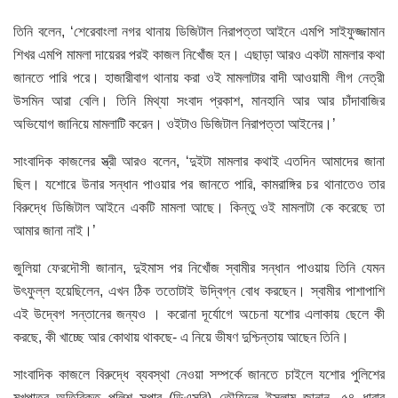
তিনি বলেন, ‘শেরেবাংলা নগর থানায় ডিজিটাল নিরাপত্তা আইনে এমপি সাইফুজ্জামান
শিখর এমপি মামলা দায়েরর পরই কাজল নিখোঁজ হন। এছাড়া আরও একটা মামলার কথা
জানতে পারি পরে। হাজারীবাগ থানায় করা ওই মামলাটার বাদী আওয়ামী লীগ নেত্রী
উসমিন আরা বেলি। তিনি মিথ্যা সংবাদ প্রকাশ, মানহানি আর আর চাঁদাবাজির
অভিযোগ জানিয়ে মামলাটি করেন। ওইটাও ডিজিটাল নিরাপত্তা আইনের।’
সাংবাদিক কাজলের স্ত্রী আরও বলেন, ‘দুইটা মামলার কথাই এতদিন আমাদের জানা
ছিল। যশোরে উনার সন্ধান পাওয়ার পর জানতে পারি, কামরাঙ্গির চর থানাতেও তার
বিরুদ্ধে ডিজিটাল আইনে একটি মামলা আছে। কিন্তু ওই মামলাটা কে করেছে তা
আমার জানা নাই।’
জুলিয়া ফেরদৌসী জানান, দুইমাস পর নিখোঁজ স্বামীর সন্ধান পাওয়ায় তিনি যেমন
উৎফুল্ল হয়েছিলেন, এখন ঠিক ততোটাই উদ্বিগ্ন বোধ করছেন। স্বামীর পাশাপাশি
এই উদ্বেগ সন্তানের জন্যও । করোনা দূর্যোগে অচেনা যশোর এলাকায় ছেলে কী
করছে, কী খাচ্ছে আর কোথায় থাকছে- এ নিয়ে ভীষণ দুশ্চিন্তায় আছেন তিনি।
সাংবাদিক কাজলে বিরুদ্ধে ব্যবস্থা নেওয়া সম্পর্কে জানতে চাইলে যশোর পুলিশের
মুখপাত্র অতিরিক্ত পুলিশ সুপার (ডিএসবি) তৌহিদুল ইসলাম জানান, ৫৪ ধারার