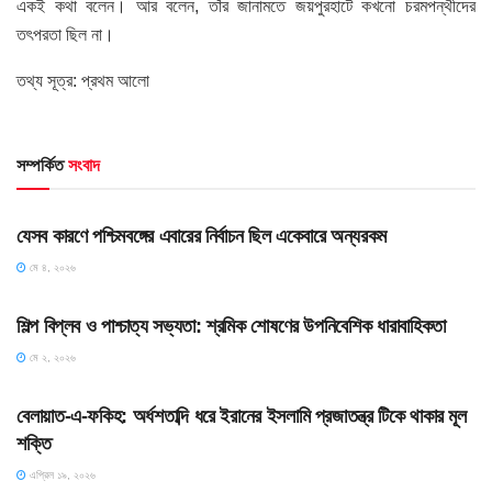
একই কথা বলেন। আর বলেন, তাঁর জানামতে জয়পুরহাটে কখনো চরমপন্থীদের
তৎপরতা ছিল না।
তথ্য সূত্র: প্রথম আলো
সম্পর্কিত
সংবাদ
HOME POST
যেসব কারণে পশ্চিমবঙ্গের এবারের নির্বাচন ছিল একেবারে অন্যরকম
মে ৪, ২০২৬
HOME POST
শিল্প বিপ্লব ও পাশ্চাত্য সভ্যতা: শ্রমিক শোষণের উপনিবেশিক ধারাবাহিকতা
মে ২, ২০২৬
SLIDE
বেলায়াত-এ-ফকিহ: অর্ধশতাব্দি ধরে ইরানের ইসলামি প্রজাতন্ত্র টিকে থাকার মূল
শক্তি
এপ্রিল ১৯, ২০২৬