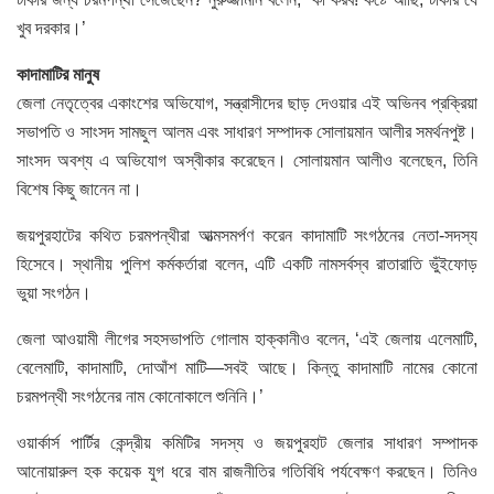
খুব দরকার।’
কাদামাটির মানুষ
জেলা নেতৃত্বের একাংশের অভিযোগ, সন্ত্রাসীদের ছাড় দেওয়ার এই অভিনব প্রক্রিয়া
সভাপতি ও সাংসদ সামছুল আলম এবং সাধারণ সম্পাদক সোলায়মান আলীর সমর্থনপুষ্ট।
সাংসদ অবশ্য এ অভিযোগ অস্বীকার করেছেন। সোলায়মান আলীও বলেছেন, তিনি
বিশেষ কিছু জানেন না।
জয়পুরহাটের কথিত চরমপন্থীরা আত্মসমর্পণ করেন কাদামাটি সংগঠনের নেতা-সদস্য
হিসেবে। স্থানীয় পুলিশ কর্মকর্তারা বলেন, এটি একটি নামসর্বস্ব রাতারাতি ভুঁইফোড়
ভুয়া সংগঠন।
জেলা আওয়ামী লীগের সহসভাপতি গোলাম হাক্কানীও বলেন, ‘এই জেলায় এলেমাটি,
বেলেমাটি, কাদামাটি, দোআঁশ মাটি—সবই আছে। কিন্তু কাদামাটি নামের কোনো
চরমপন্থী সংগঠনের নাম কোনোকালে শুনিনি।’
ওয়ার্কার্স পার্টির কেন্দ্রীয় কমিটির সদস্য ও জয়পুরহাট জেলার সাধারণ সম্পাদক
আনোয়ারুল হক কয়েক যুগ ধরে বাম রাজনীতির গতিবিধি পর্যবেক্ষণ করছেন। তিনিও