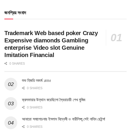
জনপ্রিয় সংবাদ
Trademark Web based poker Crazy
Expensive diamonds Gambling
enterprise Video slot Genuine
Imitation Financial
0 SHARES
শুভ হিজরি নববর্ষ ১৪৪৫
0 SHARES
ক্রসফায়ার উত্থান করেছিলো স্বৈরাচারী শেখ মুজিব
0 SHARES
আবারো সমালোচনায় ইসলাম বিদ্বেষী ও নারীলিপ্সু সেই নাহিদ রেইন্স!
0 SHARES