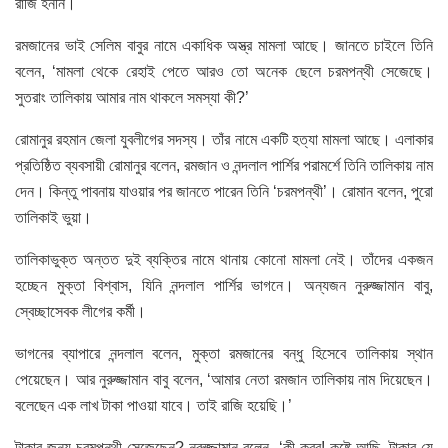
রাজি হননি।
রমজানের ভাই সেলিম বাবুর নামে একাধিক অস্ত্র মামলা আছে। জানতে চাইলে তিনি
বলেন, ‘মামলা থেকে রেহাই পেতে আরও তো অনেক ছেলে চরমপন্থী সেজেছে।
সুতরাং তালিকায় আমার নাম থাকলে সমস্যা কী?’
রোমানুর রহমান জেলা যুবলীগের সদস্য। তাঁর নামে একটি হত্যা মামলা আছে। এলাকার
প্রতিষ্ঠিত ব্যবসায়ী রোমানুর বলেন, রমজান ও নন্দলাল পার্শির পরামর্শে তিনি তালিকায় নাম
দেন। কিন্তু পাবনায় যাওয়ার পর জানতে পারেন তিনি ‘চরমপন্থী’। রোমান বলেন, পুরো
তালিকাই ভুয়া।
তালিকাভুক্ত অন্তত দুই ব্যক্তির নামে থানায় কোনো মামলা নেই। তাঁদের একজন
হচ্ছেন মুক্তা বিশ্বাস, যিনি নন্দলাল পার্শির ভাগনে। অন্যজন নুরুজ্জামান বাবু,
স্বেচ্ছাসেবক লীগের কর্মী।
ভাগনের ব্যাপারে নন্দলাল বলেন, মুক্তা রমজানের বন্ধু হিসেবে তালিকায় স্থান
পেয়েছেন। আর নুরুজ্জামান বাবু বলেন, ‘আমার নেতা রমজান তালিকায় নাম দিয়েছেন।
বলেছেন এক লাখ টাকা পাওয়া যাবে। তাই রাজি হয়েছি।’
টাকার জন্য চরমপন্থী সেজেছেন? নুরুজ্জামান বলেন, ‘কী করব! কষ্টে আছি, টাকার যে