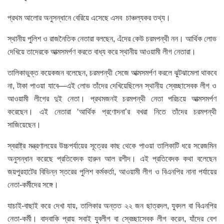
প্রথম আলোর অনুসন্ধানে বেরিয়ে এসেছে এসব চাঞ্চল্যকর তথ্য।
স্থানীয় পুলিশ ও রাজনৈতিক নেতারা বলছেন, এঁদের কেউ চরমপন্থী নন। আর্থিক লোভ
দেখিয়ে তাদেরকে আত্মসমর্পণ করতে বাধ্য করে স্থানীয় আওয়ামী লীগ নেতারা।
তালিকাভুক্ত কয়েকজন বলেছেন, চরমপন্থী সেজে আত্মসমর্পণ করলে ঝুটঝামেলা থাকবে
না, টাকা পাওয়া যাবে—এই লোভ তাঁদের দেখিয়েছিলেন স্থানীয় স্বেচ্ছাসেবক লীগ ও
আওয়ামী লীগের দুই নেতা। প্রথমজনই চরমপন্থী নেতা পরিচয়ে আত্মসমর্পণ
করেছেন। এই নেতারা ‘আর্থিক প্রণোদনা’র বখরা নিতে তাঁদের চরমপন্থী
সাজিয়েছেন।
স্বরাষ্ট্র মন্ত্রণালয়ের উচ্চপর্যায়ের সূত্রের কাছ থেকে পাওয়া তালিকাটি ধরে সরেজমিন
অনুসন্ধান করেছে প্রতিবেদক হারুন আল রশীদ। এই প্রতিবেদক কথা বলেছেন
জয়পুরহাটের বিভিন্ন স্তরের পুলিশ কর্মকর্তা, আওয়ামী লীগ ও বিএনপির নানা পর্যায়ের
নেতা-কর্মীদের সঙ্গে।
যাচাই-বাছাই করে দেখা যায়, তালিকার অন্তত ২২ জন ছাত্রদল, যুবদল বা বিএনপির
নেতা-কর্মী। বাদবাকি প্রায় সবাই যুবলীগ বা স্বেচ্ছাসেবক লীগ করেন, যাঁদের বেশ