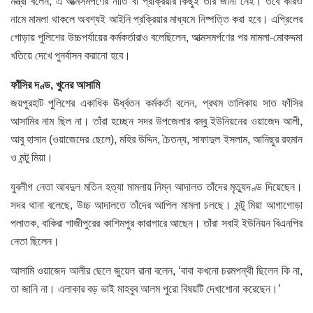
মন্ত্রী বলেন, এ আত্মসমর্পণের নীতি বা প্রক্রিয়ার কিছুই তাঁর জানা নেই। তবে কারও
নামে মামলা থাকলে অবশ্যই আইনি প্রক্রিয়ার মাধ্যমে নিষ্পত্তি করা হবে। এপ্রিলের
গোড়ায় পুলিশের উচ্চপর্যায়ের কর্মকর্তারাও বলেছিলেন, আত্মসমর্পণের পর মামলা-মোকদ্দমা
খতিয়ে দেখে পুনর্বাসন করানো হবে।
ফাঁসির দণ্ড, খুনের আসামি
জয়পুরহাট পুলিশের একাধিক ঊর্ধ্বতন কর্মকর্তা বলেন, প্রথম তালিকায় সাত ফাঁসির
আসামির নাম ছিল না। তাঁরা হচ্ছেন সদর উপজেলার বম্বু ইউনিয়নের ওয়াজেদ আলী,
আবু হাসান (ওয়াজেদের ছেলে), মহির উদ্দিন, চৈতন্য, সাফাদুল ইসলাম, আনিছুর রহমান
ও মন্টু মিয়া।
যুবলীগ নেতা আবদুল মতিন হত্যা মামলায় নিম্ন আদালত তাঁদের মৃত্যুদণ্ড দিয়েছেন।
সদর থানা বলেছে, উচ্চ আদালতে তাঁদের আপিল মামলা চলছে। মন্টু মিয়া আগাগোড়া
পলাতক, বাকিরা গাজীপুরের কাশিমপুর কারাগারে আছেন। তাঁরা সবাই ইউনিয়ন বিএনপির
নেতা ছিলেন।
আসামি ওয়াজেদ আলীর ছেলে জুয়েল রানা বলেন, ‘বাবা কখনো চরমপন্থী ছিলেন কি না,
তা জানি না। এলাকার বড় ভাই মাহবুব আলম পুরো বিষয়টি দেখাশোনা করেছেন।’