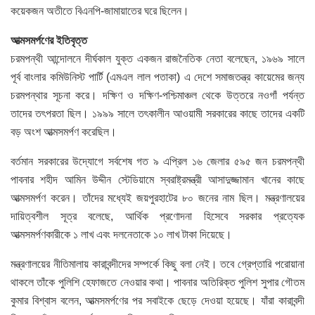
কয়েকজন অতীতে বিএনপি-জামায়াতের ঘরে ছিলেন।
আত্মসমর্পণের ইতিবৃত্ত
চরমপন্থী আন্দোলনে দীর্ঘকাল যুক্ত একজন রাজনৈতিক নেতা বলেছেন, ১৯৬৯ সালে
পূর্ব বাংলার কমিউনিস্ট পার্টি (এমএল লাল পতাকা) এ দেশে সমাজতন্ত্র কায়েমের জন্য
চরমপন্থার সূচনা করে। দক্ষিণ ও দক্ষিণ-পশ্চিমাঞ্চল থেকে উত্তরে নওগাঁ পর্যন্ত
তাদের তৎপরতা ছিল। ১৯৯৯ সালে তৎকালীন আওয়ামী সরকারের কাছে তাদের একটি
বড় অংশ আত্মসমর্পণ করেছিল।
বর্তমান সরকারের উদ্যোগে সর্বশেষ গত ৯ এপ্রিল ১৬ জেলার ৫৯৫ জন চরমপন্থী
পাবনার শহীদ আমিন উদ্দীন স্টেডিয়ামে স্বরাষ্ট্রমন্ত্রী আসাদুজ্জামান খানের কাছে
আত্মসমর্পণ করেন। তাঁদের মধ্যেই জয়পুরহাটের ৮০ জনের নাম ছিল। মন্ত্রণালয়ের
দায়িত্বশীল সূত্র বলেছে, আর্থিক প্রণোদনা হিসেবে সরকার প্রত্যেক
আত্মসমর্পণকারীকে ১ লাখ এবং দলনেতাকে ১০ লাখ টাকা দিয়েছে।
মন্ত্রণালয়ের নীতিমালায় কারাবন্দীদের সম্পর্কে কিছু বলা নেই। তবে গ্রেপ্তারি পরোয়ানা
থাকলে তাঁকে পুলিশি হেফাজতে নেওয়ার কথা। পাবনার অতিরিক্ত পুলিশ সুপার গৌতম
কুমার বিশ্বাস বলেন, আত্মসমর্পণের পর সবাইকে ছেড়ে দেওয়া হয়েছে। যাঁরা কারাবন্দী