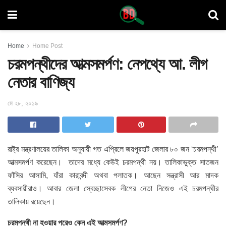
Home
Home Post
চরমপন্থীদের আত্মসমর্পণ: নেপথ্যে আ. লীগ
নেতার বাণিজ্য
মে ২৮, ২০১৯
রাষ্ট্র মন্ত্রণালয়ের তালিকা অনুযায়ী গত এপ্রিলে জয়পুরহাট জেলার ৮০ জন ‘চরমপন্থী’
আত্মসমর্পণ করেছেন। তাদের মধ্যে কেউই চরমপন্থী নয়
। তালিকাভুক্ত সাতজন
ফাঁসির আসামি, যাঁরা কারাবন্দী অথবা পলাতক। আছেন সন্ত্রাসী আর মাদক
ব্যবসায়ীরাও। আবার জেলা স্বেচ্ছাসেবক লীগের নেতা নিজেও এই চরমপন্থীর
তালিকায় রয়েছেন।
চরমপন্থী না হওয়ার পরেও কেন এই আত্মসমর্পণ?