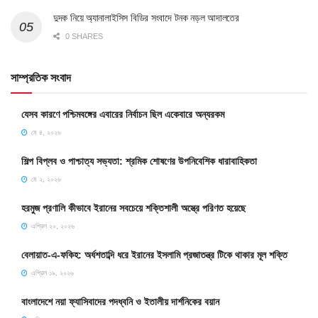
দুদক নিয়ে অ্যানালাইসিস বিডির সংবাদে টনক নড়ল আদালতের
0 SHARES
সাম্প্রতিক সংবাদ
যেসব কারণে পশ্চিমবঙ্গের এবারের নির্বাচন ছিল একেবারে অন্যরকম
মে ৪, ২০২৬
শিল্প বিপ্লব ও পাশ্চাত্য সভ্যতা: শ্রমিক শোষণের উপনিবেশিক ধারাবাহিকতা
মে ২, ২০২৬
হরমুজ প্রণালি কীভাবে ইরানের সবচেয়ে শক্তিশালী অস্ত্রে পরিণত হয়েছে
এপ্রিল ২০, ২০২৬
বেলায়াত-এ-ফকিহ: অর্ধশতাব্দি ধরে ইরানের ইসলামি প্রজাতন্ত্র টিকে থাকার মূল শক্তি
এপ্রিল ১৯, ২০২৬
বাংলাদেশে নয়া ফ্যাসিবাদের পদধ্বনি ও ইতালীয় দার্শনিকের বয়ান