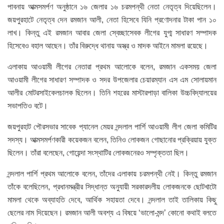
পাবনায় আত্মসমর্পণ অনুষ্ঠানে ১৬ জেলার ১৬ চরমপন্থী নেতা নেতৃত্ব দিয়েছিলেন।
জয়পুরহাটে নেতৃত্ব দেন রমজান আলী, নেতা হিসেবে যিনি প্রণোদনার টাকা পান ১০
লাখ। কিন্তু এই রমজান আবার জেলা স্বেচ্ছাসেবক লীগের যুগ্ম সাধারণ সম্পাদক
হিসেবেও বহাল আছেন। তাঁর বিরুদ্ধে থানায় অস্ত্র ও মাদক আইনে মামলা রয়েছে।
এলাকায় আওয়ামী লীগের নেতারা প্রথম আলোকে বলেন, রমজান একসময় জেলা
আওয়ামী লীগের সাধারণ সম্পাদক ও সদর উপজেলার চেয়ারম্যান এস এম সোলায়মান
আলীর মোটরসাইকেলচালক ছিলেন। তিনি শহরের মাস্টারপাড়া বালিকা উচ্চবিদ্যালয়ের
সভাপতিও বটে।
জয়পুরহাট পৌরসভার সাবেক প্যানেল মেয়র নন্দলাল পার্শি আওয়ামী লীগ জেলা কমিটির
সদস্য। আত্মসমর্পণকারী কয়েকজন বলেন, তিনিও লোকজন গোছানোর প্রক্রিয়ায় যুক্ত
ছিলেন। তাঁরা বলেছেন, গোয়েন্দা সংস্থাটির লোকজনেরও সম্পৃক্ততা ছিল।
নন্দলাল পার্শি প্রথম আলোকে বলেন, তাঁদের এলাকায় চরমপন্থী নেই। কিন্তু রমজান
তাঁকে বলেছিলেন, প্রধানমন্ত্রীর সিদ্ধান্ত অনুযায়ী সরকারদলীয় লোকজনকে ছোটখাটো
মামলা থেকে অব্যাহতি দেবে, আর্থিক সহায়তা দেবে। নন্দলাল তাই তালিকায় কিছু
ছেলের নাম দিয়েছেন। রমজান আলী অবশ্য এ বিষয়ে ‘ভালো-মন্দ’ কোনো কথাই বলতে