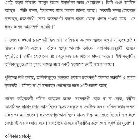
একই হত্যা মামলায় মাহবুব আলম যাবজ্জীবন সাজা পেয়েছেন। তিনি এখন জামিনে
আছেন। তিনি বলেন, ‘আমাদের নামে অনেক মামলা আছে। সরকারি দলের লোকজন
বলেছেন, চরমপন্থী সেজে আত্মসমর্পণ করলে মামলা থেকে খালাস পাওয়া যাবে। সে
জন্য আমরা আত্মসমর্পণ করেছি।’
এ জেলায় কখনো চরমপন্থী ছিল না। তালিকায় অন্তত নয়জন হত্যা ও হত্যাচেষ্টার
মামলার আসামি আছেন। তাঁদের মধ্যে আসলাম হোসেন এলাকায় সন্ত্রাসী হিসেবে
সুপরিচিত। রাজীব হোসেনের নামে হত্যাসহ ডজনখানেক মামলা আছে। শীর্ষ সন্ত্রাসীর
তালিকাভুক্ত সেবা কুমার দাসের নামে একটি হত্যাসহ ছয়টি মামলা আছে।
পুলিশের নথি বলছে, তালিকাভুক্ত অন্তত ছয়জন চরমপন্থী আদতে সন্ত্রাসী ও মাদক
ব্যবসায়ী। তাঁদের মধ্যে ইসমাইল হোসেনের নামে ১৭টি মামলা আছে।
সাবেক আইনমন্ত্রী শফিক আহমেদ বলেন, চরমপন্থী হোক বা না হোক, ফাঁসির
আসামিসহ সাজাপ্রাপ্ত আসামিদের দণ্ড মওকুফ বা স্থগিত অথবা বাতিল করার ক্ষমতা
একমাত্র আদালতের। দণ্ডপ্রাপ্ত আসামিদের মামলা উচ্চ আদালতে বিচারাধীন থাকলে
সেখানেই এর ফয়সালা হবে। সব শেষে থাকবে রাষ্ট্রপতির কাছে ক্ষমা প্রার্থনার সুযোগ।
তালিকার নেপথ্যে