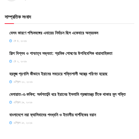
সাম্প্রতিক সংবাদ
যেসব কারণে পশ্চিমবঙ্গের এবারের নির্বাচন ছিল একেবারে অন্যরকম
মে ৪, ২০২৬
শিল্প বিপ্লব ও পাশ্চাত্য সভ্যতা: শ্রমিক শোষণের উপনিবেশিক ধারাবাহিকতা
মে ২, ২০২৬
হরমুজ প্রণালি কীভাবে ইরানের সবচেয়ে শক্তিশালী অস্ত্রে পরিণত হয়েছে
এপ্রিল ২০, ২০২৬
বেলায়াত-এ-ফকিহ: অর্ধশতাব্দি ধরে ইরানের ইসলামি প্রজাতন্ত্র টিকে থাকার মূল শক্তি
এপ্রিল ১৯, ২০২৬
বাংলাদেশে নয়া ফ্যাসিবাদের পদধ্বনি ও ইতালীয় দার্শনিকের বয়ান
এপ্রিল ১৮, ২০২৬