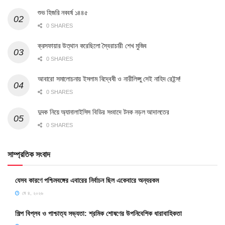
শুভ হিজরি নববর্ষ ১৪৪৫
0 SHARES
ক্রসফায়ার উত্থান করেছিলো স্বৈরাচারী শেখ মুজিব
0 SHARES
আবারো সমালোচনায় ইসলাম বিদ্বেষী ও নারীলিপ্সু সেই নাহিদ রেইন্স!
0 SHARES
দুদক নিয়ে অ্যানালাইসিস বিডির সংবাদে টনক নড়ল আদালতের
0 SHARES
সাম্প্রতিক সংবাদ
যেসব কারণে পশ্চিমবঙ্গের এবারের নির্বাচন ছিল একেবারে অন্যরকম
মে ৪, ২০২৬
শিল্প বিপ্লব ও পাশ্চাত্য সভ্যতা: শ্রমিক শোষণের উপনিবেশিক ধারাবাহিকতা