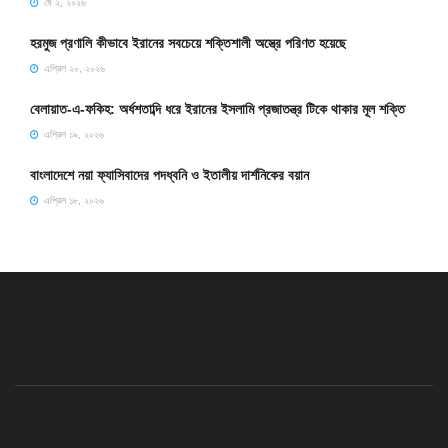
মে ২, ২০২৬
হরমুজ প্রণালি কীভাবে ইরানের সবচেয়ে শক্তিশালী অস্ত্রে পরিণত হয়েছে
এপ্রিল ২০, ২০২৬
বেলায়াত-এ-ফকিহ: অর্ধশতাব্দি ধরে ইরানের ইসলামি প্রজাতন্ত্র টিকে থাকার মূল শক্তি
এপ্রিল ১৯, ২০২৬
বাংলাদেশে নয়া ফ্যাসিবাদের পদধ্বনি ও ইতালীয় দার্শনিকের বয়ান
এপ্রিল ১৮, ২০২৬