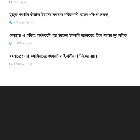
মে ২, ২০২৬
হরমুজ প্রণালি কীভাবে ইরানের সবচেয়ে শক্তিশালী অস্ত্রে পরিণত হয়েছে
এপ্রিল ২০, ২০২৬
বেলায়াত-এ-ফকিহ: অর্ধশতাব্দি ধরে ইরানের ইসলামি প্রজাতন্ত্র টিকে থাকার মূল শক্তি
এপ্রিল ১৯, ২০২৬
বাংলাদেশে নয়া ফ্যাসিবাদের পদধ্বনি ও ইতালীয় দার্শনিকের বয়ান
এপ্রিল ১৮, ২০২৬