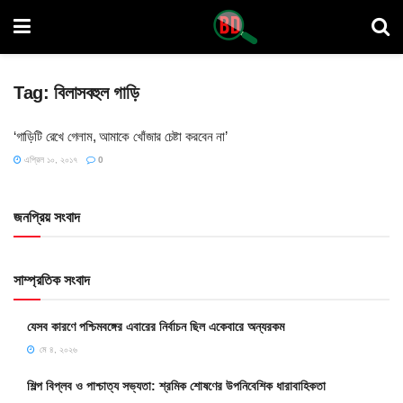
Tag:
বিলাসবহুল গাড়ি
‘গাড়িটি রেখে গেলাম, আমাকে খোঁজার চেষ্টা করবেন না’
এপ্রিল ১০, ২০১৭
0
জনপ্রিয় সংবাদ
সাম্প্রতিক সংবাদ
যেসব কারণে পশ্চিমবঙ্গের এবারের নির্বাচন ছিল একেবারে অন্যরকম
মে ৪, ২০২৬
শিল্প বিপ্লব ও পাশ্চাত্য সভ্যতা: শ্রমিক শোষণের উপনিবেশিক ধারাবাহিকতা