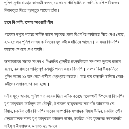
পুলিশ সুপার রায়হান কাজেমী বলেন, যেকোনো পরিস্থিতিতে দেশি-বিদেশি পর্যটকদের
নিরাপত্তা দিতে প্রস্তুত আছেন তাঁরা।
চাপে বিএনপি, তৎপর আওয়ামী লীগ
গতকাল দুপুরে শহরের সার্কিট হাউস সড়কের জেলা বিএনপির কার্যালয়ে গিয়ে দেখা গেছে,
২০-২৫ জন পুলিশ সদস্য কার্যালয়ের মূল ফটকে দাঁড়িয়ে আছেন। এ সময় বিএনপির
কাউকে সেখানে দেখা যায়নি।
কক্সবাজারের সাবেক সাংসদ ও বিএনপির কেন্দ্রীয় মৎস্যবিষয়ক সম্পাদক লুৎফর রহমান
বলেন, কক্সবাজারে শান্তিপূর্ণ কর্মসূচি পালন করবে বিএনপি। এরপর বিনা উসকানিতে
পুলিশ দলের ২১ জন নেতা-কর্মীকে গ্রেপ্তার করেছে। ঘরে ঘরে তল্লাশি চালিয়ে নেতা-
কর্মীদের এলাকাছাড়া করা হচ্ছে।
দলীয় সূত্র জানায়, পুলিশ গত কয়েক দিনে আটক করেছে মহেশখালী উপজেলা বিএনপির
যুগ্ম আহ্বায়ক আমিনুল হক চৌধুরী, উপজেলা ছাত্রদলের সভাপতি আরাফাত মো.
রিয়াদ, চকরিয়া পৌর বিএনপির সাবেক সাংগঠনিক সম্পাদক গিয়াস উদ্দিন, চকরিয়া পৌর
স্বেচ্ছাসেবক দলের যুগ্ম আহ্বায়ক কামরুল হাসান, চকরিয়া পৌর যুবদলের সহসভাপতি
সাইফুল ইসলামসহ অন্তত ২১ জনকে।