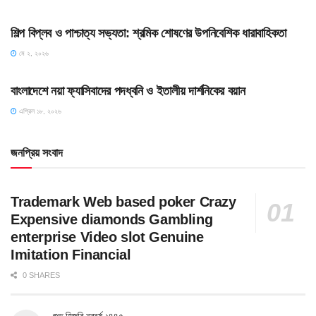
HOME POST
শিল্প বিপ্লব ও পাশ্চাত্য সভ্যতা: শ্রমিক শোষণের উপনিবেশিক ধারাবাহিকতা
মে ২, ২০২৬
HOME POST
বাংলাদেশে নয়া ফ্যাসিবাদের পদধ্বনি ও ইতালীয় দার্শনিকের বয়ান
এপ্রিল ১৮, ২০২৬
জনপ্রিয় সংবাদ
Trademark Web based poker Crazy
Expensive diamonds Gambling
enterprise Video slot Genuine
Imitation Financial
0 SHARES
শুভ হিজরি নববর্ষ ১৪৪৫