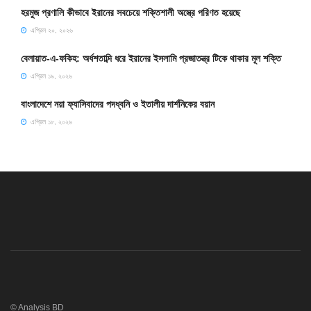
হরমুজ প্রণালি কীভাবে ইরানের সবচেয়ে শক্তিশালী অস্ত্রে পরিণত হয়েছে
এপ্রিল ২০, ২০২৬
বেলায়াত-এ-ফকিহ: অর্ধশতাব্দি ধরে ইরানের ইসলামি প্রজাতন্ত্র টিকে থাকার মূল শক্তি
এপ্রিল ১৯, ২০২৬
বাংলাদেশে নয়া ফ্যাসিবাদের পদধ্বনি ও ইতালীয় দার্শনিকের বয়ান
এপ্রিল ১৮, ২০২৬
© Analysis BD