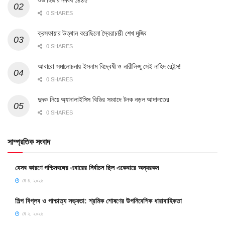
0 SHARES
ক্রসফায়ার উত্থান করেছিলো স্বৈরাচারী শেখ মুজিব
0 SHARES
আবারো সমালোচনায় ইসলাম বিদ্বেষী ও নারীলিপ্সু সেই নাহিদ রেইন্স!
0 SHARES
দুদক নিয়ে অ্যানালাইসিস বিডির সংবাদে টনক নড়ল আদালতের
0 SHARES
সাম্প্রতিক সংবাদ
যেসব কারণে পশ্চিমবঙ্গের এবারের নির্বাচন ছিল একেবারে অন্যরকম
মে ৪, ২০২৬
শিল্প বিপ্লব ও পাশ্চাত্য সভ্যতা: শ্রমিক শোষণের উপনিবেশিক ধারাবাহিকতা
মে ২, ২০২৬