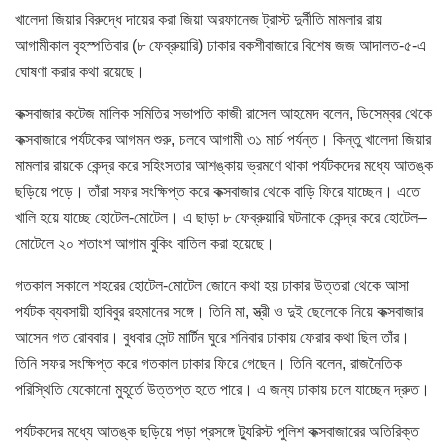
খালেদা জিয়ার বিরুদ্ধে দায়ের করা জিয়া অরফানেজ ট্রাস্ট দুর্নীতি মামলার রায়
আগামীকাল বৃহস্পতিবার (৮ ফেব্রুয়ারি) ঢাকার বকশীবাজারে বিশেষ জজ আদালত-৫-এ
ঘোষণা করার কথা রয়েছে।
কক্সবাজার কটেজ মালিক সমিতির সভাপতি কাজী রাসেল আহমেদ বলেন, ডিসেম্বর থেকে
কক্সবাজারে পর্যটকের আগমন শুরু, চলবে আগামী ৩১ মার্চ পর্যন্ত। কিন্তু খালেদা জিয়ার
মামলার রায়কে কেন্দ্র করে সহিংসতার আশঙ্কায় ভ্রমণে থাকা পর্যটকদের মধ্যে আতঙ্ক
ছড়িয়ে পড়ে। তাঁরা সফর সংক্ষিপ্ত করে কক্সবাজার থেকে বাড়ি ফিরে যাচ্ছেন। এতে
খালি হয়ে যাচ্ছে হোটেল-মোটেল। এ ছাড়া ৮ ফেব্রুয়ারি ঘটনাকে কেন্দ্র করে হোটেল–
মোটেলে ২০ শতাংশ আগাম বুকিং বাতিল করা হয়েছে।
গতকাল সকালে শহরের হোটেল-মোটেল জোনে কথা হয় ঢাকার উত্তরা থেকে আসা
পর্যটক ব্যবসায়ী হাবিবুর রহমানের সঙ্গে। তিনি মা, স্ত্রী ও দুই ছেলেকে নিয়ে কক্সবাজার
আসেন গত রোববার। বুধবার সেন্ট মার্টিন ঘুরে শনিবার ঢাকায় ফেরার কথা ছিল তাঁর।
তিনি সফর সংক্ষিপ্ত করে গতকাল ঢাকার ফিরে গেছেন। তিনি বলেন, রাজনৈতিক
পরিস্থিতি যেকোনো মুহূর্তে উত্তপ্ত হতে পারে। এ জন্য ঢাকায় চলে যাচ্ছেন দ্রুত।
পর্যটকদের মধ্যে আতঙ্ক ছড়িয়ে পড়া প্রসঙ্গে ট্যুরিস্ট পুলিশ কক্সবাজারের অতিরিক্ত