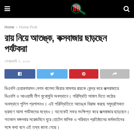
Home
Home Post
রায় নিয়ে আতঙ্ক, কক্সবাজার ছাড়ছেন
পর্যটকরা
ফেব্রুয়ারি ৭, ২০১৮
বিএনপি চেয়ারপারসন বেগম খালেদা জিয়ার মামলার রায়কে কেন্দ্র করে কক্সবাজারে
বিএনপি ও আওয়ামী লীগ মুখোমুখি অবস্থানে। পরিস্থিতি সামাল দিতে কঠোর
অবস্থানে পুলিশ প্রশাসনও। এই পরিস্থিতিতে আতঙ্ক বিরাজ করছে সমুদ্রসৈকত
ভ্রমণে আসা পর্যটকদের মধ্যেও। অনেকেই সফর সংক্ষিপ্ত করে কক্সবাজার ছাড়ছেন।
গতকাল মঙ্গলবার সরেজমিনে ঘুরে হোটেল মালিক ও পরিবহন প্রতিষ্ঠানের কর্মকর্তাদের
সঙ্গে কথা বলে এই তথ্য জানা গেছে।