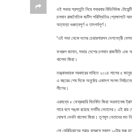
ওই সভার প্রস্তুতি নিয়ে শুক্রবার বিডিনিউজ টোয়েন
চলমান রাজনৈতিক জটিল পরিস্থিতির প্রেক্ষাপটে আমা
অত্যন্ত গুরুত্বপূর্ণ ও তাৎপর্যপূর্ণ।
“এই সভা থেকে দলের চেয়ারপারসন দেশনেত্রী বেগম খাল
ফখরুল জানান, সভায় দেশের চলমান রাজনীতি এবং আগাম
খালেদা জিয়া।
তত্ত্বাবধায়ক সরকারের দাবিতে ২০১৪ সালের ৫ জানু
এ বছরের শেষ দিকে অনুষ্ঠেয় একাদশ সংসদ নির্বাচনের
লীগের।
এরমধ্যে ৮ ফেব্রুয়ারি বিতর্কিত জিয়া অরফানেজ ট্রাস
পারে বলে শঙ্কা রয়েছে দলটির নেতাদের। এই রায় ঘোষ
ঘোষণা দেননি খালেদা জিয়া। তৃণমূল নেতাদের মত নি
লো মেরিডিয়ানের গ্রান্ড বলরুমে সকাল ১০টায় শুরু 