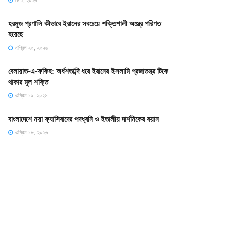
মে ২, ২০২৬
হরমুজ প্রণালি কীভাবে ইরানের সবচেয়ে শক্তিশালী অস্ত্রে পরিণত
হয়েছে
এপ্রিল ২০, ২০২৬
বেলায়াত-এ-ফকিহ: অর্ধশতাব্দি ধরে ইরানের ইসলামি প্রজাতন্ত্র টিকে
থাকার মূল শক্তি
এপ্রিল ১৯, ২০২৬
বাংলাদেশে নয়া ফ্যাসিবাদের পদধ্বনি ও ইতালীয় দার্শনিকের বয়ান
এপ্রিল ১৮, ২০২৬