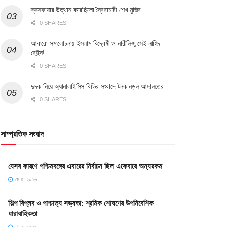
ক্রসফায়ার উত্থান করেছিলো স্বৈরাচারী শেখ মুজিব
0 SHARES
আবারো সমালোচনায় ইসলাম বিদ্বেষী ও নারীলিপ্সু সেই নাহিদ
রেইন্স!
0 SHARES
দুদক নিয়ে অ্যানালাইসিস বিডির সংবাদে টনক নড়ল আদালতের
0 SHARES
সাম্প্রতিক সংবাদ
যেসব কারণে পশ্চিমবঙ্গের এবারের নির্বাচন ছিল একেবারে অন্যরকম
মে ৪, ২০২৬
শিল্প বিপ্লব ও পাশ্চাত্য সভ্যতা: শ্রমিক শোষণের উপনিবেশিক
ধারাবাহিকতা