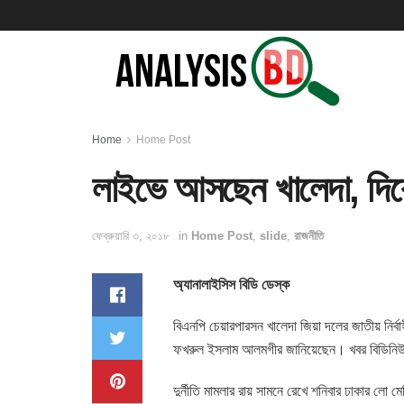
Home
Home Post
লাইভে আসছেন খালেদা, দিবেন গ
ফেব্রুয়ারি ৩, ২০১৮
in
Home Post
,
slide
,
রাজনীতি
অ্যানালাইসিস বিডি ডেস্ক
বিএনপি চেয়ারপারসন খালেদা জিয়া দলের জাতীয় নির্বা
ফখরুল ইসলাম আলমগীর জানিয়েছেন। খবর বিডিন
দুর্নীতি মামলার রায় সামনে রেখে শনিবার ঢাকার লো ম