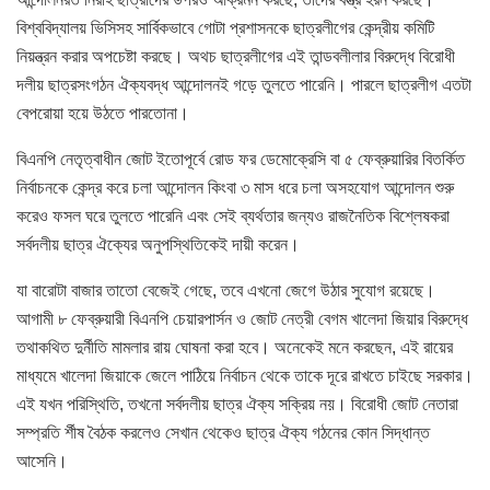
বিশ্ববিদ্যালয় ভিসিসহ সার্বিকভাবে গোটা প্রশাসনকে ছাত্রলীগের কেন্দ্রীয় কমিটি
নিয়ন্ত্রন করার অপচেষ্টা করছে। অথচ ছাত্রলীগের এই তান্ডবলীলার বিরুদ্ধে বিরোধী
দলীয় ছাত্রসংগঠন ঐক্যবদ্ধ আন্দোলনই গড়ে তুলতে পারেনি। পারলে ছাত্রলীগ এতটা
বেপরোয়া হয়ে উঠতে পারতোনা।
বিএনপি নেতৃত্বাধীন জোট ইতোপূর্বে রোড ফর ডেমোক্রেসি বা ৫ ফেব্রুয়ারির বিতর্কিত
নির্বাচনকে কেন্দ্র করে চলা আন্দোলন কিংবা ৩ মাস ধরে চলা অসহযোগ আন্দোলন শুরু
করেও ফসল ঘরে তুলতে পারেনি এবং সেই ব্যর্থতার জন্যও রাজনৈতিক বিশ্লেষকরা
সর্বদলীয় ছাত্র ঐক্যের অনুপস্থিতিকেই দায়ী করেন।
যা বারোটা বাজার তাতো বেজেই গেছে, তবে এখনো জেগে উঠার সুযোগ রয়েছে।
আগামী ৮ ফেব্রুয়ারী বিএনপি চেয়ারপার্সন ও জোট নেত্রী বেগম খালেদা জিয়ার বিরুদ্ধে
তথাকথিত দুর্নীতি মামলার রায় ঘোষনা করা হবে। অনেকেই মনে করছেন, এই রায়ের
মাধ্যমে খালেদা জিয়াকে জেলে পাঠিয়ে নির্বাচন থেকে তাকে দূরে রাখতে চাইছে সরকার।
এই যখন পরিস্থিতি, তখনো সর্বদলীয় ছাত্র ঐক্য সক্রিয় নয়। বিরোধী জোট নেতারা
সম্প্রতি র্শীষ বৈঠক করলেও সেখান থেকেও ছাত্র ঐক্য গঠনের কোন সিদ্ধান্ত
আসেনি।