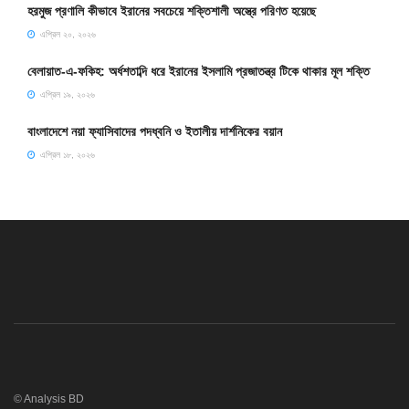
হরমুজ প্রণালি কীভাবে ইরানের সবচেয়ে শক্তিশালী অস্ত্রে পরিণত হয়েছে
এপ্রিল ২০, ২০২৬
বেলায়াত-এ-ফকিহ: অর্ধশতাব্দি ধরে ইরানের ইসলামি প্রজাতন্ত্র টিকে থাকার মূল শক্তি
এপ্রিল ১৯, ২০২৬
বাংলাদেশে নয়া ফ্যাসিবাদের পদধ্বনি ও ইতালীয় দার্শনিকের বয়ান
এপ্রিল ১৮, ২০২৬
© Analysis BD