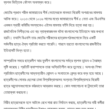
ব্যপক ভিত্তিক কৌশল অবলম্বন করে।
জোটের প্রধান শরীক জামায়াতের শীর্ষ নেতাদেরকে মানবতা বিরোধী অপরাধের মামলায়
আটক করে। ২০১৩ থেকে ১০১৬ সালের মধ্যে জামায়াতের শীর্ষ ৫ নেতা এবং বিএনপির
একজন স্থায়ী কমিটির সদস্যকেও এইসব মামলায় ফাঁসি দিয়ে হত্যা করা হয়।
রাজনৈতিক নিপীড়নের এত বড় ন্যাক্কারজনক ঘটনা বাংলাদেশের ইতিহাসে আর কখনো
হয়নি। তথাপি বিএনপি তার জোটের শরীকদের ছাত্রসংগঠনগুলোকে নিয়ে একটি
সর্বদলীয় ছাত্র ঐক্য প্রতিষ্ঠা করতে পারেনি। পারলে হয়তো বাংলাদেশের রাজনীতির
ইতিহাসটি ভিন্ন হতো।
সাম্প্রতিক সময়ে ছাত্রলীগ আর যুবলীগ বাংলাদেশের সর্বত্র ব্যপক তান্ডব ও নৈরাজ্য
সৃষ্টি করেছে। প্রতিটি ক্যাম্পাসকে তারা অস্থিতিশীল করে তুলেছে। অসংখ্য শিক্ষা
প্রতিষ্ঠান ছাত্রলীগের আভ্যন্তরীন কোন্দল ও সংঘাতকে কেন্দ্র করে বন্ধ হয়ে আছে।
ছাত্রলীগের সোনার ছেলেরা ঢাকা বিশ্ববিদ্যালয়সহ অন্যন্য বিশ্ববিদ্যালয়ে বিরোধী
ছাত্র আন্দোলনগুলোকে বর্বরভাবে আক্রমন করছে। কোন সমালোচনা বা নিন্দাকেই তারা
তোয়াক্কা করছেনা।
নিরীহ ছাত্রদেরকে হলে আটকে রেখে সারা রাত নির্যাতন করছে, ছাত্রলীগের নারী কর্মীরা
আন্দোলনরত নিরীহ ছাত্রীদের উপরও আক্রমন করছে, তাদের বস্ত্র হরন করছে।