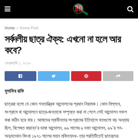
Home
Home Post
সর্বদলীয় ছাত্র ঐক্য: এখনো না হলে আর
কবে?
ফেব্রুয়ারি ১, ২০১৮
মুসাফির রাফি
ছাত্ররা হলো যে কোন গনতান্ত্রিক আন্দোলনের প্রধান নিয়ামক। কোন বিপ্লবে,
সংগ্রামে
বা আন্দোলনে ছাত্র-জনতাকে সম্পৃক্ত করা না গেলে সেই আন্দোলন সফল
করা কঠিন হয়ে যায়। আমাদের স্বাধীনতার সংগ্রামের ইতিহাসে যতগুলো বড় অধ্যায়
ছিল, বিশেষত বায়ান্ন’র ভাষা আন্দোলন, ৬৬ সালের ৬ দফা আন্দোলন, ৬৯’র গন-
অভ্যুত্থান কিংবা ১৯৭১ সালের মহান মুক্তিযুদ্ধ- তার প্রতিটিতেই ছাত্রদের