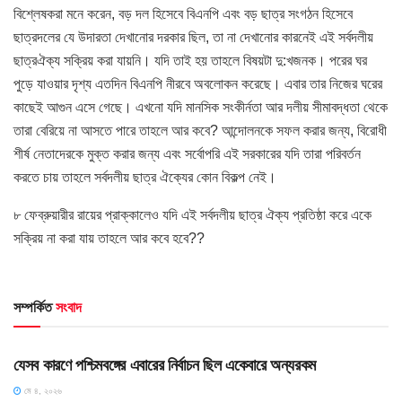
বিশ্লেষকরা মনে করেন, বড় দল হিসেবে বিএনপি এবং বড় ছাত্র সংগঠন হিসেবে
ছাত্রদলের যে উদারতা দেখানোর দরকার ছিল, তা না দেখানোর কারনেই এই সর্বদলীয়
ছাত্রঐক্য সক্রিয় করা যায়নি। যদি তাই হয় তাহলে বিষয়টা দু:খজনক। পরের ঘর
পুড়ে যাওয়ার দৃশ্য এতদিন বিএনপি নীরবে অবলোকন করেছে। এবার তার নিজের ঘরের
কাছেই আগুন এসে গেছে। এখনো যদি মানসিক সংকীর্নতা আর দলীয় সীমাবদ্ধতা থেকে
তারা বেরিয়ে না আসতে পারে তাহলে আর কবে? আন্দোলনকে সফল করার জন্য, বিরোধী
শীর্ষ নেতাদেরকে মুক্ত করার জন্য এবং সর্বোপরি এই সরকারের যদি তারা পরিবর্তন
করতে চায় তাহলে সর্বদলীয় ছাত্র ঐক্যের কোন বিকল্প নেই।
৮ ফেব্রুয়ারীর রায়ের প্রাক্কালেও যদি এই সর্বদলীয় ছাত্র ঐক্য প্রতিষ্ঠা করে একে
সক্রিয় না করা যায় তাহলে আর কবে হবে??
সম্পর্কিত
সংবাদ
HOME POST
যেসব কারণে পশ্চিমবঙ্গের এবারের নির্বাচন ছিল একেবারে অন্যরকম
মে ৪, ২০২৬
HOME POST