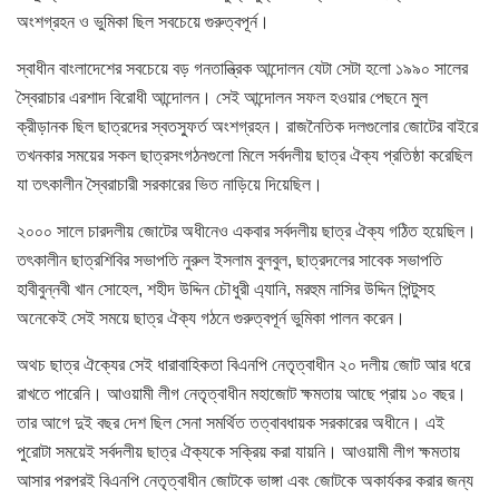
অংশগ্রহন ও ভুমিকা ছিল সবচেয়ে গুরুত্বপূর্ন।
স্বাধীন বাংলাদেশের সবচেয়ে বড় গনতান্ত্রিক আন্দোলন যেটা সেটা হলো ১৯৯০ সালের
স্বৈরাচার এরশাদ বিরোধী আন্দোলন। সেই আন্দোলন সফল হওয়ার পেছনে মুল
ক্রীড়ানক ছিল ছাত্রদের স্বতস্ফুর্ত অংশগ্রহন। রাজনৈতিক দলগুলোর জোটের বাইরে
তখনকার সময়ের সকল ছাত্রসংগঠনগুলো মিলে সর্বদলীয় ছাত্র ঐক্য প্রতিষ্ঠা করেছিল
যা তৎকালীন স্বৈরাচারী সরকারের ভিত নাড়িয়ে দিয়েছিল।
২০০০ সালে চারদলীয় জোটের অধীনেও একবার সর্বদলীয় ছাত্র ঐক্য গঠিত হয়েছিল।
তৎকালীন ছাত্রশিবির সভাপতি নুরুল ইসলাম বুলবুল, ছাত্রদলের সাবেক সভাপতি
হাবীবুন্নবী খান সোহেল, শহীদ উদ্দিন চৌধুরী এ্যানি, মরহুম নাসির উদ্দিন পিন্টুসহ
অনেকেই সেই সময়ে ছাত্র ঐক্য গঠনে গুরুত্বপূর্ন ভুমিকা পালন করেন।
অথচ ছাত্র ঐক্যের সেই ধারাবাহিকতা বিএনপি নেতৃত্বাধীন ২০ দলীয় জোট আর ধরে
রাখতে পারেনি। আওয়ামী লীগ নেতৃত্বাধীন মহাজোট ক্ষমতায় আছে প্রায় ১০ বছর।
তার আগে দুই বছর দেশ ছিল সেনা সমর্থিত তত্বাবধায়ক সরকারের অধীনে। এই
পুরোটা সময়েই সর্বদলীয় ছাত্র ঐক্যকে সক্রিয় করা যায়নি। আওয়ামী লীগ ক্ষমতায়
আসার পরপরই বিএনপি নেতৃত্বাধীন জোটকে ভাঙ্গা এবং জোটকে অকার্যকর করার জন্য