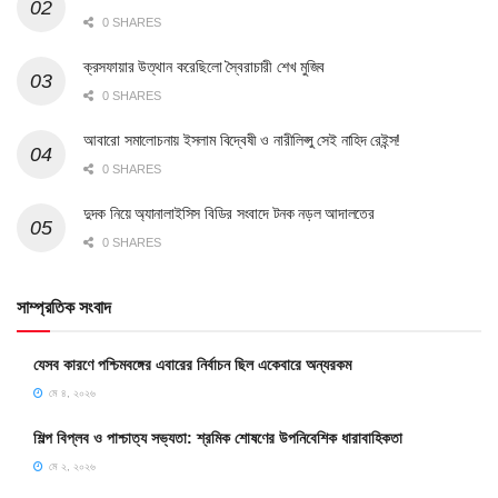
0 SHARES
ক্রসফায়ার উত্থান করেছিলো স্বৈরাচারী শেখ মুজিব
0 SHARES
আবারো সমালোচনায় ইসলাম বিদ্বেষী ও নারীলিপ্সু সেই নাহিদ রেইন্স!
0 SHARES
দুদক নিয়ে অ্যানালাইসিস বিডির সংবাদে টনক নড়ল আদালতের
0 SHARES
সাম্প্রতিক সংবাদ
যেসব কারণে পশ্চিমবঙ্গের এবারের নির্বাচন ছিল একেবারে অন্যরকম
মে ৪, ২০২৬
শিল্প বিপ্লব ও পাশ্চাত্য সভ্যতা: শ্রমিক শোষণের উপনিবেশিক ধারাবাহিকতা
মে ২, ২০২৬