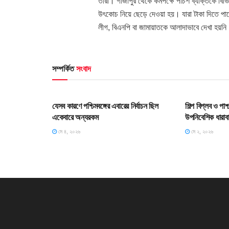
তারা। গাজীপুর থেকে কমপক্ষে পাঁচশ ব্যক্তিকে ব
উৎকোচ নিয়ে ছেড়ে দেওয়া হয়। যারা টাকা দিতে পারে
লীগ, বিএনপি বা জামায়াতকে আলাদাভাবে দেখা হয়ন
সম্পর্কিত
সংবাদ
HOME POST
HOME POS
যেসব কারণে পশ্চিমবঙ্গের এবারের নির্বাচন ছিল
শিল্প বিপ্লব ও পা
একেবারে অন্যরকম
উপনিবেশিক ধারাব
মে ৪, ২০২৬
মে ২, ২০২৬