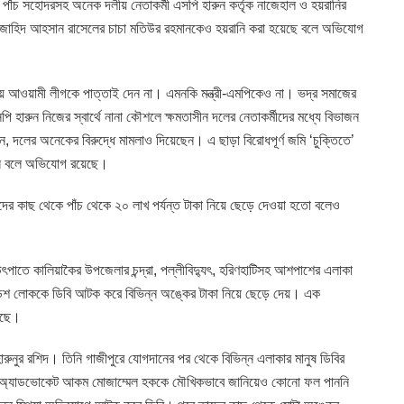
 পাঁচ সহোদরসহ অনেক দলীয় নেতাকর্মী এসপি হারুন কর্তৃক নাজেহাল ও হয়রানির
জাহিদ আহসান রাসেলের চাচা মতিউর রহমানকেও হয়রানি করা হয়েছে বলে অভিযোগ
নীয় আওয়ামী লীগকে পাত্তাই দেন না। এমনকি মন্ত্রী-এমপিকেও না। ভদ্র সমাজের
ারুন নিজের স্বার্থে নানা কৌশলে ক্ষমতাসীন দলের নেতাকর্মীদের মধ্যে বিভাজন
তেন, দলের অনেকের বিরুদ্ধে মামলাও দিয়েছেন। এ ছাড়া বিরোধপূর্ণ জমি ‘চুক্তিতে’
েন বলে অভিযোগ রয়েছে।
দের কাছ থেকে পাঁচ থেকে ২০ লাখ পর্যন্ত টাকা নিয়ে ছেড়ে দেওয়া হতো বলেও
ৎপাতে কালিয়াকৈর উপজেলার চন্দ্রা, পল্লীবিদ্যুৎ, হরিণহাটিসহ আশপাশের এলাকা
 দেড়শ লোককে ডিবি আটক করে বিভিন্ন অঙ্কের টাকা নিয়ে ছেড়ে দেয়। এক
েছে।
ুনুর রশিদ। তিনি গাজীপুরে যোগদানের পর থেকে বিভিন্ন এলাকার মানুষ ডিবির
মন্ত্রী অ্যাডভোকেট আকম মোজাম্মেল হককে মৌখিকভাবে জানিয়েও কোনো ফল পাননি