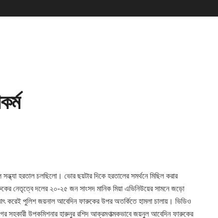
কর্ম
 সন্ধ্যা হরতাল চলছিলো
। ভোর ছয়টার দিকে হরতালের সমর্থনে মিছিল করার
ারুকের নেতৃত্বে দলের ২০-২৫ জন সাংসদ মানিক মিয়া এভিনিউয়ের সামনে জড়ো
হঠাৎ করেই পুলিশ জয়নাল আবেদিন ফারুকের উপর অতর্কিতে হামলা চালায়। ভিডিও
গের সহকারী উপকমিশনার হারুনুর রশিদ আক্রমণাত্মকভাবে জয়নুল আবেদিন ফারুকের