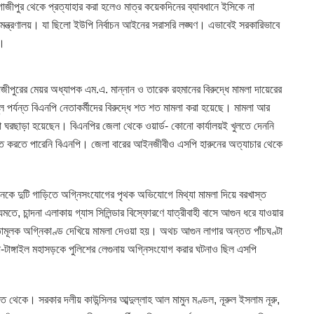
গাজীপুর থেকে প্রত্যাহার করা হলেও মাত্র কয়েকদিনের ব্যাবধানে ইসিকে না
 মন্ত্রণালয়। যা ছিলো ইউপি নির্বাচন আইনের সরাসরি লঙ্ঘণ। এভাবেই সরকারিভাবে
ে।
জীপুরের মেয়র অধ্যাপক এম.এ. মান্নান ও তারেক রহমানের বিরুদ্ধে মামলা দায়েরের
ল পর্যন্ত বিএনপি নেতাকর্মীদের বিরুদ্ধে শত শত মামলা করা হয়েছে। মামলা আর
া ঘরছাড়া হয়েছেন। বিএনপির জেলা থেকে ওয়ার্ড- কোনো কার্যালয়ই খুলতে দেননি
যন্ত করতে পারেনি বিএনপি। জেলা বারের আইনজীবীও এসপি হারুনের অত্যাচার থেকে
নানকে দুটি গাড়িতে অগ্নিসংযোগের পৃথক অভিযোগে মিথ্যা মামলা দিয়ে বরখাস্ত
ে, চান্দনা এলাকায় গ্যাস সিলিন্ডার বিস্ফোরণে যাত্রীবাহী বাসে আগুন ধরে যাওয়ার
তামূলক অগ্নিকাণ্ড দেখিয়ে মামলা দেওয়া হয়। অথচ আগুন লাগার অন্তত পাঁচঘণ্টা
-টাঙ্গাইল মহাসড়কে পুলিশের লেগুনায় অগ্নিসংযোগ করার ঘটনাও ছিল এসপি
 থেকে। সরকার দলীয় কাউন্সিলর আব্দুল্লাহ আল মামুন মণ্ডল, নূরুল ইসলাম নূরু,