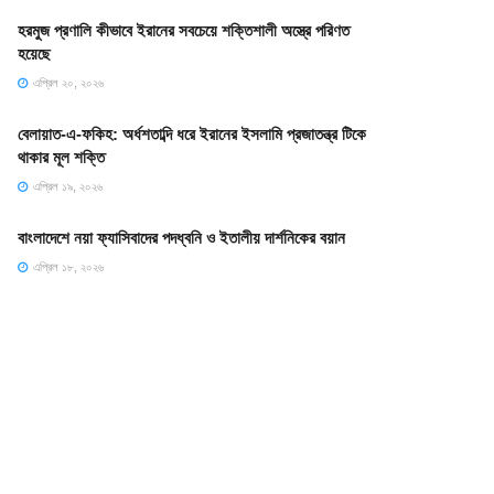
হরমুজ প্রণালি কীভাবে ইরানের সবচেয়ে শক্তিশালী অস্ত্রে পরিণত
হয়েছে
এপ্রিল ২০, ২০২৬
বেলায়াত-এ-ফকিহ: অর্ধশতাব্দি ধরে ইরানের ইসলামি প্রজাতন্ত্র টিকে
থাকার মূল শক্তি
এপ্রিল ১৯, ২০২৬
বাংলাদেশে নয়া ফ্যাসিবাদের পদধ্বনি ও ইতালীয় দার্শনিকের বয়ান
এপ্রিল ১৮, ২০২৬