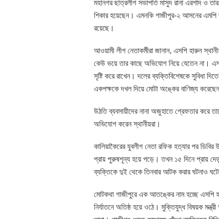
মহানগর ছাত্রলীগ সভাপতি মাসুদ রানা এরশাদ ও তার
শিকার হয়েছেন। এমনকি গাজীপুর-২ আসনের এমপি 
রয়েছে।
আওয়ামী লীগ নেতাকর্মীরা জানান, এসপি হারুন স্থা
কেউ ভয়ে তার কাছে অভিযোগ নিয়ে যেতেন না। এসপি হ
সৃষ্টি করে রাখেন। দলের ব্যক্তিবিশেষকে সুবিধা দি
একপক্ষকে দখল দিয়ে মোটা অঙ্কের বাণিজ্য করেছ
উঠতি ব্যবসায়ীদের নানা অজুহাতে গ্রেফতার করে তা
অভিযোগ করেন স্থানীয়রা।
কালিয়াকৈরের যুবলীগ নেতা রফিক হত্যার পর ডিবির উ
প্রায় পুরুষশূন্য হয়ে পড়ে। তখন ১৫ দিনে প্রায়
ব্যক্তিকে দুই থেকে তিনবার আটক করার ঘটনাও ঘট
মোটকথা গাজীপুরে এক আতঙ্কের নাম হচ্ছে এসপি হার
নির্যাতনে অতিষ্ঠ হয়ে ওঠে। মুক্তিযুদ্ধ বিষয়ক 