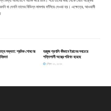
িভিন্ন মিথ্যা অভিযোগে আটক করে ডিবি। পরে তাদের কাছ থেকে মোটা অঙ্কের
ননি বা দেননি তাদের বিভিন্ন মামলায় ফাঁসিয়ে দেওয়া হয়। এক্ষেত্রে, আওয়ামী
ি।
T
SLIDE
শ্চাত্য সভ্যতা: শ্রমিক শোষণের
হরমুজ প্রণালি কীভাবে ইরানের সবচেয়ে
াহিকতা
শক্তিশালী অস্ত্রে পরিণত হয়েছে
এপ্রিল ২০, ২০২৬