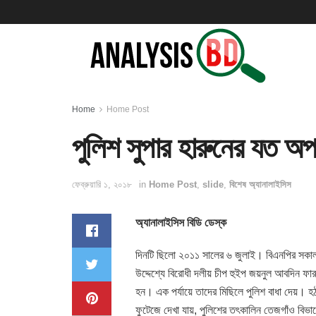
Home
Home Post
পুলিশ সুপার হারুনের যত অপ
ফেব্রুয়ারি ১, ২০১৮
in
Home Post
,
slide
,
বিশেষ অ্যানালাইসিস
অ্যানালাইসিস বিডি ডেস্ক
দিনটি ছিলো ২০১১ সালের ৬ জুলাই। বিএনপির সকাল
উদ্দেশ্যে বিরোধী দলীয় চীপ হুইপ জয়নুল আবদিন ফ
হন। এক পর্যায়ে তাদের মিছিলে পুলিশ বাধা দেয়। 
ফুটেজে দেখা যায়, পুলিশের তৎকালিন তেজগাঁও বিভা