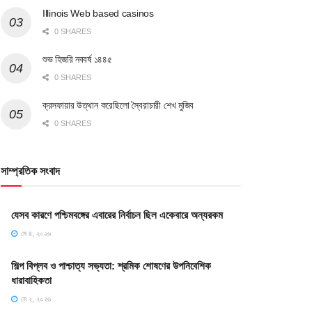
Illinois Web based casinos
0 SHARES
শুভ হিজরি নববর্ষ ১৪৪৫
0 SHARES
ক্রসফায়ার উত্থান করেছিলো স্বৈরাচারী শেখ মুজিব
0 SHARES
সাম্প্রতিক সংবাদ
যেসব কারণে পশ্চিমবঙ্গের এবারের নির্বাচন ছিল একেবারে অন্যরকম
মে ৪, ২০২৬
শিল্প বিপ্লব ও পাশ্চাত্য সভ্যতা: শ্রমিক শোষণের উপনিবেশিক
ধারাবাহিকতা
মে ২, ২০২৬