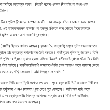
মাথা ফাটিয়ে রক্তাক্ত করেন। বিরোধী দলের একজন চীপ হুইপের উপর এমন
ঠেছিল।
ংবা পুলিশ বিন্দুমাত্র কর্ণপাত করেনি। বরং হারুনুর রশিদের উপর সরকার ব্যাপক
না, ওই ন্যাক্কারজনক হামলার পর হারুনুর রশিদকে আর পেছনে ফিরে তাকাতে
ভূষিত হয়েছেন নানা সরকারি পুরস্কারে।
পার (এসপি) হিসেবে কর্মরত আছেন। বুধবার (৩১ জানুয়ারি) দুপুরে পুলিশ সদর দফতরে
্ঠানে তার বক্তব্যে সমালোচনার তৈরি করেছে। গাজীপুরের পুলিশ সুপার হলেও তিনি
পুলিশের প্রিজন ভ্যানে হামলা চালিয়ে বিএনপি কর্মীদের উদ্ধারের ঘটনা নিয়ে তিনি
র ঘটনা ঘটেছে। স্বাধীনতাবিরোধী জামায়াত-শিবির চক্র আবারও নতুন কায়দায় জেগে
্র ভেঙেছে, গাড়ি ভেঙেছে। তারা কিন্তু চলে যায়নি।’
ামায়াত শিবিরের সংশ্লিষ্ট দেখতে পেয়েছে। পুরো বক্তব্যটি তিনি জামায়াত শিবিরকে
র দুর্বৃত্তরা এখনও ঢাকাসহ পুরো দেশে ঘুরে বেড়াচ্ছে। আমি মনে করি, নতুন
এসব চক্রান্তকারীর বিরুদ্ধে আমাদের সংগ্রাম হবে। তিনি হলি আর্টিজান,
িবিরের কাজ বলে উল্লেখ করেছেন।