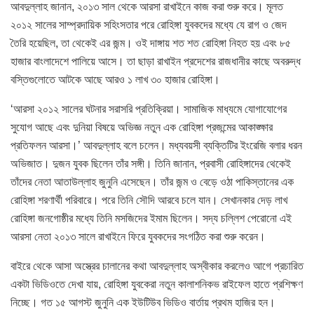
আবদুল্লাহ জানান, ২০১৩ সাল থেকে আরসা রাখাইনে কাজ করা শুরু করে। মূলত
২০১২ সালের সাম্প্রদায়িক সহিংসতার পরে রোহিঙ্গা যুবকদের মধ্যে যে রাগ ও জেদ
তৈরি হয়েছিল, তা থেকেই এর জন্ম। ওই দাঙ্গায় শত শত রোহিঙ্গা নিহত হয় এবং ৮৫
হাজার বাংলাদেশে পালিয়ে আসে। তা ছাড়া রাখাইন প্রদেশের রাজধানীর কাছে অবরুদ্ধ
বস্তিগুলোতে আটকে আছে আরও ১ লাখ ৩০ হাজার রোহিঙ্গা।
‘আরসা ২০১২ সালের ঘটনার সরাসরি প্রতিক্রিয়া। সামাজিক মাধ্যমে যোগাযোগের
সুযোগ আছে এবং দুনিয়া বিষয়ে অভিজ্ঞ নতুন এক রোহিঙ্গা প্রজন্মের আকাঙ্ক্ষার
প্রতিফলন আরসা।’ আবদুল্লাহ বলে চলেন। মধ্যবয়সী ব্যক্তিটির ইংরেজি বলার ধরন
অভিজাত। দুজন যুবক ছিলেন তাঁর সঙ্গী। তিনি জানান, প্রবাসী রোহিঙ্গাদের থেকেই
তাঁদের নেতা আতাউল্লাহ জুনুনি এসেছেন। তাঁর জন্ম ও বেড়ে ওঠা পাকিস্তানের এক
রোহিঙ্গা শরণার্থী পরিবারে। পরে তিনি সৌদি আরবে চলে যান। সেখানকার দেড় লাখ
রোহিঙ্গা জনগোষ্ঠীর মধ্যে তিনি মসজিদের ইমাম ছিলেন। সদ্য চল্লিশ পেরোনো এই
আরসা নেতা ২০১৩ সালে রাখাইনে ফিরে যুবকদের সংগঠিত করা শুরু করেন।
বাইরে থেকে আসা অস্ত্রের চালানের কথা আবদুল্লাহ অস্বীকার করলেও আগে প্রচারিত
একটা ভিডিওতে দেখা যায়, রোহিঙ্গা যুবকেরা নতুন কালাশনিকভ রাইফেল হাতে প্রশিক্ষণ
নিচ্ছে। গত ১৫ আগস্ট জুনুনি এক ইউটিউব ভিডিও বার্তায় প্রথম হাজির হন।