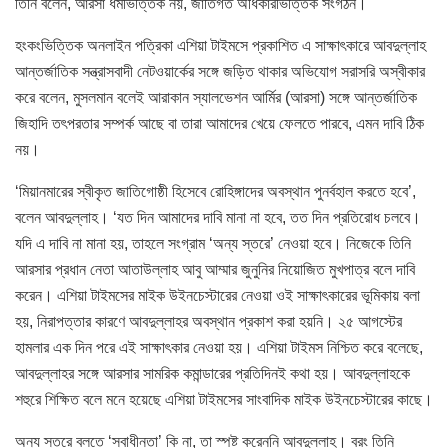
তিনি বলেন, আরসা ধর্মভিত্তিক নয়, জাতিগত অধিকারভিত্তিক সংগঠন।
হংকংভিত্তিক অনলাইন পত্রিকা এশিয়া টাইমসে প্রকাশিত এ সাক্ষাৎকারে আবদুল্লাহ
আন্তর্জাতিক সন্ত্রাসবাদী নেটওয়ার্কের সঙ্গে জড়িত থাকার অভিযোগ সরাসরি অস্বীকার
করে বলেন, মুসলমান বলেই আরাকান স্যালভেশন আর্মির (আরসা) সঙ্গে আন্তর্জাতিক
জিহাদি তৎপরতার সম্পর্ক আছে বা তারা আমাদের খেয়ে ফেলতে পারবে, এমন দাবি ঠিক
নয়।
‘মিয়ানমারের স্বীকৃত জাতিগোষ্ঠী হিসেবে রোহিঙ্গাদের অবস্থান পুনর্বহাল করতে হবে’,
বলেন আবদুল্লাহ। ‘যত দিন আমাদের দাবি মানা না হবে, তত দিন প্রতিরোধ চলবে।
যদি এ দাবি না মানা হয়, তাহলে সংগ্রাম ‘অন্য স্তরে’ নেওয়া হবে। নিজেকে তিনি
আরসার প্রধান নেতা আতাউল্লাহ আবু আম্মার জুনুনির নিয়োজিত মুখপাত্র বলে দাবি
করেন। এশিয়া টাইমসের মাইক উইনচেস্টারের নেওয়া ওই সাক্ষাৎকারের ভূমিকায় বলা
হয়, নিরাপত্তার কারণে আবদুল্লাহর অবস্থান প্রকাশ করা হয়নি। ২৫ আগস্টের
হামলার এক দিন পরে এই সাক্ষাৎকার নেওয়া হয়। এশিয়া টাইমস নিশ্চিত করে বলেছে,
আবদুল্লাহর সঙ্গে আরসার সামরিক কমান্ডারের প্রতিদিনই কথা হয়। আবদুল্লাহকে
শহুরে শিক্ষিত বলে মনে হয়েছে এশিয়া টাইমসের সাংবাদিক মাইক উইনচেস্টারের কাছে।
অন্য স্তরে বলতে ‘স্বাধীনতা’ কি না, তা স্পষ্ট করেননি আবদুল্লাহ। বরং তিনি