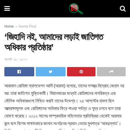
Home
Home Post
‘জিহাদি নই, আমাদের লড়াই জাতিগত
অধিকার প্রতিষ্ঠার’
আগস্ট ২৮, ২০১৭
আরাকান রোহিঙ্গা স্যালভেশন আর্মি (আরসা) বলেছে, তাদের সশস্ত্র বিদ্রোহ
জেহাদ নয়
বরং তারা জাতিগত মুক্তিকামী। মিয়ানমারের মধ্যেই রোহিঙ্গাদের নাগরিকত্ব এবং
মৌলিক অধিকারগুলো নিশ্চিত করাই তাদের উদ্দেশ্য। ২৫ আগস্টের হামলা ছিল
আত্মরক্ষামূলক এবং রোহিঙ্গাদের অধিকার ফিরে পাওয়া পর্যন্ত এ যুদ্ধ চলবে বলে তারা
ঘোষণা করেছে। ২০১২ সালের সাম্প্রদায়িক সহিংসতার প্রতিক্রিয়া থেকেই আরসার
জন্ম বলে বিশেষ সাক্ষাৎকারে জানান সংগঠনের প্রধান নেতার মুখপাত্র ‘আবদুল্লাহ’।