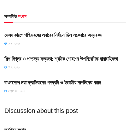
সম্পর্কিত
সংবাদ
HOME POST
যেসব কারণে পশ্চিমবঙ্গের এবারের নির্বাচন ছিল একেবারে অন্যরকম
মে ৪, ২০২৬
HOME POST
শিল্প বিপ্লব ও পাশ্চাত্য সভ্যতা: শ্রমিক শোষণের উপনিবেশিক ধারাবাহিকতা
মে ২, ২০২৬
HOME POST
বাংলাদেশে নয়া ফ্যাসিবাদের পদধ্বনি ও ইতালীয় দার্শনিকের বয়ান
এপ্রিল ১৮, ২০২৬
Discussion about this post
জনপ্রিয় সংবাদ