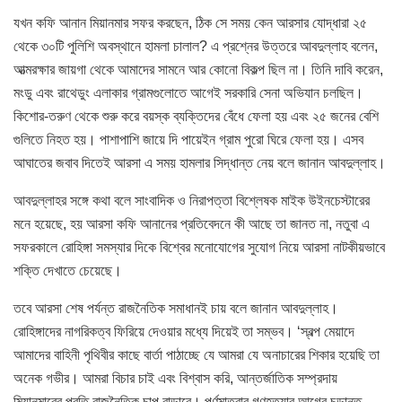
যখন কফি আনান মিয়ানমার সফর করছেন, ঠিক সে সময় কেন আরসার যোদ্ধারা ২৫
থেকে ৩০টি পুলিশি অবস্থানে হামলা চালাল? এ প্রশ্নের উত্তরে আবদুল্লাহ বলেন,
আত্মরক্ষার জায়গা থেকে আমাদের সামনে আর কোনো বিকল্প ছিল না। তিনি দাবি করেন,
মংডু এবং রাথেডুং এলাকার গ্রামগুলোতে আগেই সরকারি সেনা অভিযান চলছিল।
কিশোর-তরুণ থেকে শুরু করে বয়স্ক ব্যক্তিদের বেঁধে ফেলা হয় এবং ২৫ জনের বেশি
গুলিতে নিহত হয়। পাশাপাশি জায়ে দি পায়েইন গ্রাম পুরো ঘিরে ফেলা হয়। এসব
আঘাতের জবাব দিতেই আরসা এ সময় হামলার সিদ্ধান্ত নেয় বলে জানান আবদুল্লাহ।
আবদুল্লাহর সঙ্গে কথা বলে সাংবাদিক ও নিরাপত্তা বিশ্লেষক মাইক উইনচেস্টারের
মনে হয়েছে, হয় আরসা কফি আনানের প্রতিবেদনে কী আছে তা জানত না, নতুবা এ
সফরকালে রোহিঙ্গা সমস্যার দিকে বিশ্বের মনোযোগের সুযোগ নিয়ে আরসা নাটকীয়ভাবে
শক্তি দেখাতে চেয়েছে।
তবে আরসা শেষ পর্যন্ত রাজনৈতিক সমাধানই চায় বলে জানান আবদুল্লাহ।
রোহিঙ্গাদের নাগরিকত্ব ফিরিয়ে দেওয়ার মধ্যে দিয়েই তা সম্ভব। ‘স্বল্প মেয়াদে
আমাদের বাহিনী পৃথিবীর কাছে বার্তা পাঠাচ্ছে যে আমরা যে অনাচারের শিকার হয়েছি তা
অনেক গভীর। আমরা বিচার চাই এবং বিশ্বাস করি, আন্তর্জাতিক সম্প্রদায়
মিয়ানমারের প্রতি রাজনৈতিক চাপ বাড়াবে। পূর্ণমাত্রার গণহত্যার আগের চূড়ান্ত