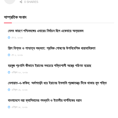
0 SHARES
সাম্প্রতিক সংবাদ
যেসব কারণে পশ্চিমবঙ্গের এবারের নির্বাচন ছিল একেবারে অন্যরকম
মে ৪, ২০২৬
শিল্প বিপ্লব ও পাশ্চাত্য সভ্যতা: শ্রমিক শোষণের উপনিবেশিক ধারাবাহিকতা
মে ২, ২০২৬
হরমুজ প্রণালি কীভাবে ইরানের সবচেয়ে শক্তিশালী অস্ত্রে পরিণত হয়েছে
এপ্রিল ২০, ২০২৬
বেলায়াত-এ-ফকিহ: অর্ধশতাব্দি ধরে ইরানের ইসলামি প্রজাতন্ত্র টিকে থাকার মূল শক্তি
এপ্রিল ১৯, ২০২৬
বাংলাদেশে নয়া ফ্যাসিবাদের পদধ্বনি ও ইতালীয় দার্শনিকের বয়ান
এপ্রিল ১৮, ২০২৬