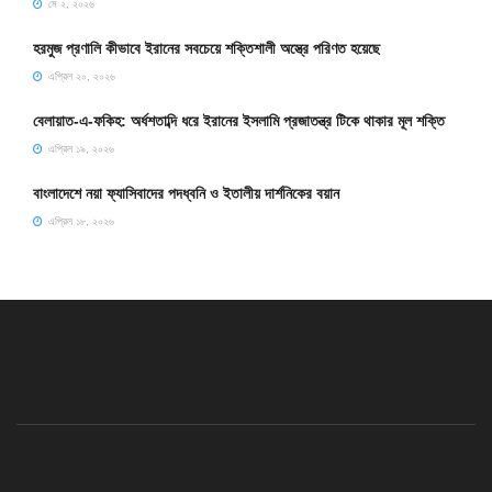
মে ২, ২০২৬
হরমুজ প্রণালি কীভাবে ইরানের সবচেয়ে শক্তিশালী অস্ত্রে পরিণত হয়েছে
এপ্রিল ২০, ২০২৬
বেলায়াত-এ-ফকিহ: অর্ধশতাব্দি ধরে ইরানের ইসলামি প্রজাতন্ত্র টিকে থাকার মূল শক্তি
এপ্রিল ১৯, ২০২৬
বাংলাদেশে নয়া ফ্যাসিবাদের পদধ্বনি ও ইতালীয় দার্শনিকের বয়ান
এপ্রিল ১৮, ২০২৬