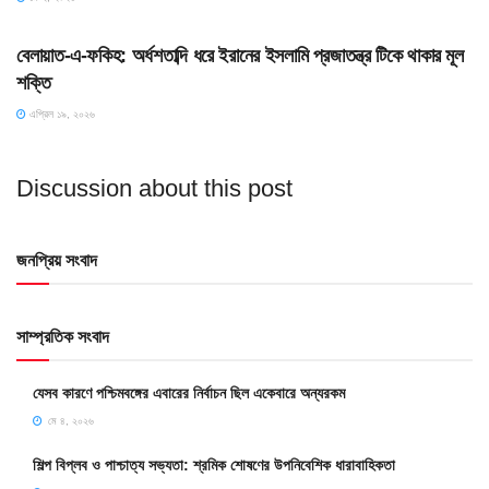
SLIDE
বেলায়াত-এ-ফকিহ: অর্ধশতাব্দি ধরে ইরানের ইসলামি প্রজাতন্ত্র টিকে থাকার মূল
শক্তি
এপ্রিল ১৯, ২০২৬
Discussion about this post
জনপ্রিয় সংবাদ
সাম্প্রতিক সংবাদ
যেসব কারণে পশ্চিমবঙ্গের এবারের নির্বাচন ছিল একেবারে অন্যরকম
মে ৪, ২০২৬
শিল্প বিপ্লব ও পাশ্চাত্য সভ্যতা: শ্রমিক শোষণের উপনিবেশিক ধারাবাহিকতা