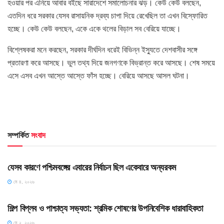
হওয়ার পর এনিয়ে আবার বইছে সারাদেশে সমালোচনার ঝড়। কেউ কেউ বলছেন,
এতদিন ধরে সরকার যেসব রাসায়নিক দ্রব্য চাপা দিয়ে রেখেছিল তা এখন বিস্ফোরিত
হচ্ছে। কেউ কেউ বলছেন, একে একে থলের বিড়াল সব বেরিয়ে যাচ্ছে।
বিশ্লেষকরা মনে করছেন, সরকার দীর্ঘদিন ধরেই বিভিন্ন ইস্যুতে দেশবাসীর সঙ্গে
প্রতারণা করে আসছে। ভুল তথ্য দিয়ে জনগণকে বিভ্রান্ত করে আসছে। শেষ সময়ে
এসে এসব এখন আস্তে আস্তে ফাঁস হচ্ছে। বেরিয়ে আসছে আসল ঘটনা।
সম্পর্কিত
সংবাদ
HOME POST
যেসব কারণে পশ্চিমবঙ্গের এবারের নির্বাচন ছিল একেবারে অন্যরকম
মে ৪, ২০২৬
HOME POST
শিল্প বিপ্লব ও পাশ্চাত্য সভ্যতা: শ্রমিক শোষণের উপনিবেশিক ধারাবাহিকতা
মে ২, ২০২৬