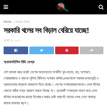
Home
Home Post
সরকারি থলের সব বিড়াল বেরিয়ে যাচ্ছে!
আগস্ট ৪, ২০১৭
অ্যানালাইসিস বিডি ডেস্ক
বেশ কয়েক বছর ধরেই দেশের অভ্যন্তরে সংঘটিত খুন-হত্যা, গুম, অপহরণ,
শেয়ারবাজার ও ব্যাংক লুটসহ বিভিন্ন অপরাধ
কর্মকাণ্ডগুলোকে সরকার ছলচাতুরি ও
প্রতাতরণার মাধ্যমে ধামাচাপা দিয়ে যাচ্ছে। দেশের গণমাধ্যমগুলোকেও এসব ঘটনার
কোনো সঠিক তথ্য প্রকাশ করতে দিচ্ছে না। দুয়েকটি গণমাধ্যম সাহস করে এসব
ঘটনার অন্তরালের রহস্য উম্মোচন করার চেষ্টা করলেই তাদের ওপর নেমে আসছে
মামলা-হামলার খড়গ।