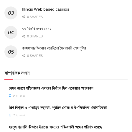
Illinois Web based casinos
0 SHARES
শুভ হিজরি নববর্ষ ১৪৪৫
0 SHARES
ক্রসফায়ার উত্থান করেছিলো স্বৈরাচারী শেখ মুজিব
0 SHARES
সাম্প্রতিক সংবাদ
যেসব কারণে পশ্চিমবঙ্গের এবারের নির্বাচন ছিল একেবারে অন্যরকম
মে ৪, ২০২৬
শিল্প বিপ্লব ও পাশ্চাত্য সভ্যতা: শ্রমিক শোষণের উপনিবেশিক ধারাবাহিকতা
মে ২, ২০২৬
হরমুজ প্রণালি কীভাবে ইরানের সবচেয়ে শক্তিশালী অস্ত্রে পরিণত হয়েছে