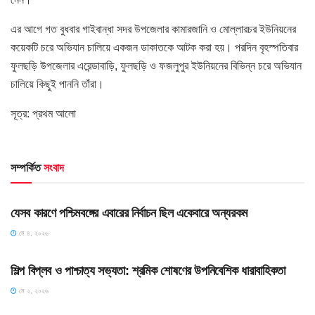
এর আগে গত বুধবার গাইবান্ধা সদর উপজেলার কামারজানি ও মোল্লারচর ইউনিয়নের
কয়েকটি চরে অভিযান চালিয়ে একজন ডাকাতকে আটক করা হয়। পরদিন বৃহস্পতিবার
ফুলছড়ি উপজেলার এরেন্ডাবাড়ি, ফুলছড়ি ও ফজলুপুর ইউনিয়নের বিভিন্ন চরে অভিযান
চালিয়ে কিছুই পাননি তাঁরা।
সূত্র: প্রথম আলো
সম্পর্কিত
সংবাদ
HOME POST
যেসব কারণে পশ্চিমবঙ্গের এবারের নির্বাচন ছিল একেবারে অন্যরকম
মে ৪, ২০২৬
HOME POST
শিল্প বিপ্লব ও পাশ্চাত্য সভ্যতা: শ্রমিক শোষণের উপনিবেশিক ধারাবাহিকতা
মে ২, ২০২৬
HOME POST