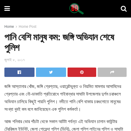
Home
Home Post
পানি বেশি মানুষ কম: জঙ্গি অভিযান শেষে
পুলিশ
জুলাই ৮, ২০১৭
জঙ্গি আস্তানার খোঁজ, জঙ্গি গ্রেপ্তার, ওয়ারেন্টভুক্ত ও নিয়মিত মামলার আসামিদের
গ্রেপ্তার এবং নৌ-ডাকাতি প্রতিরোধে গাইবান্ধার সাঘাটা উপজেলার দুর্গম
চরাঞ্চলে
অভিযান চালিয়ে কিছুই পায়নি পুলিশ। নদীতে পানি বেশি থাকায় চরগুলোতে মানুষের
সংখ্যা খুবই কম বলে জানিয়েছেন এক পুলিশ কর্মকর্তা।
আজ শনিবার ভোর পাঁচটা থেকে সকাল আটটা পর্যন্ত এই অভিযান চালান কাউন্টার
টেররিজম ইউনিট, জেলা গোয়েন্দা পুলিশ (ডিবি), জেলা পুলিশ লাইনের পুলিশ ও সাঘাটা