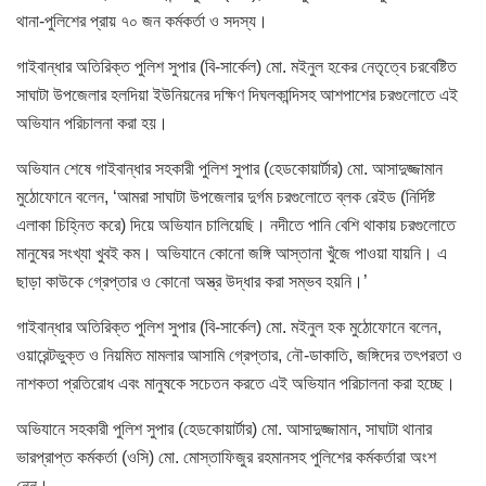
থানা-পুলিশের প্রায় ৭০ জন কর্মকর্তা ও সদস্য।
গাইবান্ধার অতিরিক্ত পুলিশ সুপার (বি-সার্কেল) মো. মইনুল হকের নেতৃত্বে চরবেষ্টিত
সাঘাটা উপজেলার হলদিয়া ইউনিয়নের দক্ষিণ দিঘলকান্দিসহ আশপাশের চরগুলোতে এই
অভিযান পরিচালনা করা হয়।
অভিযান শেষে গাইবান্ধার সহকারী পুলিশ সুপার (হেডকোয়ার্টার) মো. আসাদুজ্জামান
মুঠোফোনে বলেন, ‘আমরা সাঘাটা উপজেলার দুর্গম চরগুলোতে ব্লক রেইড (নির্দিষ্ট
এলাকা চিহ্নিত করে) দিয়ে অভিযান চালিয়েছি। নদীতে পানি বেশি থাকায় চরগুলোতে
মানুষের সংখ্যা খুবই কম। অভিযানে কোনো জঙ্গি আস্তানা খুঁজে পাওয়া যায়নি। এ
ছাড়া কাউকে গ্রেপ্তার ও কোনো অস্ত্র উদ্ধার করা সম্ভব হয়নি।’
গাইবান্ধার অতিরিক্ত পুলিশ সুপার (বি-সার্কেল) মো. মইনুল হক মুঠোফোনে বলেন,
ওয়ারেন্টভুক্ত ও নিয়মিত মামলার আসামি গ্রেপ্তার, নৌ-ডাকাতি, জঙ্গিদের তৎপরতা ও
নাশকতা প্রতিরোধ এবং মানুষকে সচেতন করতে এই অভিযান পরিচালনা করা হচ্ছে।
অভিযানে সহকারী পুলিশ সুপার (হেডকোয়ার্টার) মো. আসাদুজ্জামান, সাঘাটা থানার
ভারপ্রাপ্ত কর্মকর্তা (ওসি) মো. মোস্তাফিজুর রহমানসহ পুলিশের কর্মকর্তারা অংশ
নেন।