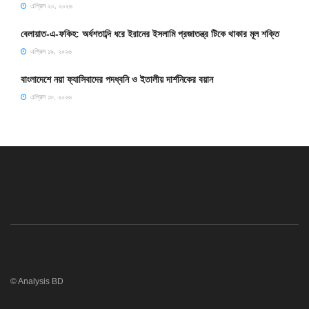
এপ্রিল ২০, ২০২৬
বেলায়াত-এ-ফকিহ: অর্ধশতাব্দি ধরে ইরানের ইসলামি প্রজাতন্ত্র টিকে থাকার মূল শক্তি
এপ্রিল ১৯, ২০২৬
বাংলাদেশে নয়া ফ্যাসিবাদের পদধ্বনি ও ইতালীয় দার্শনিকের বয়ান
এপ্রিল ১৮, ২০২৬
© Analysis BD