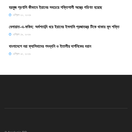
হরমুজ প্রণালি কীভাবে ইরানের সবচেয়ে শক্তিশালী অস্ত্রে পরিণত হয়েছে
এপ্রিল ২০, ২০২৬
বেলায়াত-এ-ফকিহ: অর্ধশতাব্দি ধরে ইরানের ইসলামি প্রজাতন্ত্র টিকে থাকার মূল শক্তি
এপ্রিল ১৯, ২০২৬
বাংলাদেশে নয়া ফ্যাসিবাদের পদধ্বনি ও ইতালীয় দার্শনিকের বয়ান
এপ্রিল ১৮, ২০২৬