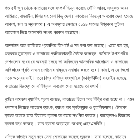
গত ৫ই জুন থেকে কাতারের সঙ্গে সম্পর্ক ছিন্ন করেছে সৌদি আরব, সংযুক্ত আরব
আমিরাত, বাহরাইন, মিশর সহ বেশ কিছু দেশ। কাতারের বিরুদ্ধে অবরোধ দেয়া হয়েছে
আকাশ, জল ও স্থলপথে। এ অবস্থায় সেখানে ২০১৮ সালের বিশ্বকাপ ফুটবল
আয়োজন নিয়ে অনেকেই সংশয় প্রকাশ করেছেন।
অনলাইন আল জাজিরায় প্রকাশিত রিপোর্টে এ সব কথা বলা হয়েছে। এতে বলা হয়,
শুক্রবার তুরস্কের ও কাতারের প্রতিরক্ষামন্ত্রী বৈঠকে বলেছেন, বর্তমানে উপসাগরীয়
দেশগুলোর মধ্যে যে অবস্থা চলছে তা অবিলম্বে আন্তরিক আলোচনা ও কাতারের
অধিকারের প্রতি সম্মান দেখানোর মাধ্যমে সমাধান করতে হবে। কারণ, এ দেশগুলো
একে অন্যের ভাই। তবে বিশ্ব বাণিজ্য সংস্থা’কে (ডব্লিউটিও) বাহরাইন বলেছে,
কাতারের বিরুদ্ধে যে বাণিজ্যিক অবরোধ দেয়া হয়েছে তা যথার্থ।
বৃটেনে লয়েডস ব্যাংকিং গ্রুপ বলেছে, কাতারের রিয়াল আর বিক্রি করা হচ্ছে না। এমন
পদক্ষেপ নিয়েছে লয়েডস ব্যাংক, ব্যাংক অব স্কটল্যান্ড ও হ্যালিফ্যাক্স। টেসকো
ব্যাংক বলেছে তারা রিয়ালের ব্যবসা আপাতত স্থগিত করেছে। বারক্লেসও রিয়ালের
ব্যবসা বন্ধ করেছে। তবে ব্যবসা অব্যাহত রেখেছে এইচএসবিসি।
ওদিকে কাতারে নতুন করে সেনা মোতায়েন করেছে তুরস্ক। তারা বলেছে, কাতারে