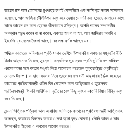
জায়েদ রাদ আল হোসেনের মুখপাত্র রুপার্ট কোলভিলে এক সংক্ষিপ্ত সংবাদ সম্মেলনে
বলেছেন, আল জাজিরা টেলিভিশন বন্ধ করে দেয়ার যে দাবি করা হয়েছে কাতারের কাছে
তাতে জায়েদ রাদ আল হোসেন ভীষণভাবে উদ্বিগ্ন। আপনি তাদের সম্পাদকীয়
অবস্থান পছন্দ করেন বা না করেন, একমত হন বা না হন, আল জাজিরার আরবি ও
ইংরেজি চ্যানেলের বৈধতা আছে। বহু লক্ষ দর্শক আছেন এর।
ওদিকে কাতারের অধিকারের প্রতি সম্মান দেখিয়ে উপসাগরীয় অঞ্চলের সঙ্কটের ইতি
টানার আহ্বান জানিয়েছে তুরস্ক। অন্যদিকে তুরস্কের প্রেসিডেন্ট রিসেপ তায়্যিপ
এরদোগানের সঙ্গে কাতার সঙ্কট নিয়ে আলোচনা করেছেন যুক্তরাষ্ট্রের প্রেসিডেন্ট
ডোনাল্ড ট্রাম্প। এ ছাড়া সমস্যা নিয়ে তুরস্কের রাজধানী আঙ্কারায় বৈঠক করেছেন
কাতারের প্রতিরক্ষামন্ত্রী খালিদ বিন মোহাম্মদ আল আত্তিয়াহ ও তুরস্কের
প্রতিরক্ষামন্ত্রী ফিকরি আইসিক। বৃটেনের বেশ কিছু ব্যাংক কাতারি রিয়াল বিক্রি বন্ধ
করে দিয়েছে।
লন্ডন ভিত্তিক পত্রিকা আল আরাবিয়া জাদিদকে কাতারের প্রতিরক্ষামন্ত্রী আত্তিয়াহ
বলেছেন, কাতারের বিরুদ্ধে অবরোধ দেয়া হলো যুদ্ধ ঘোষণা। সৌদি আরব ও তার
উপসাগরীয় মিত্ররা এ অবরোধ আরোপ করেছে।