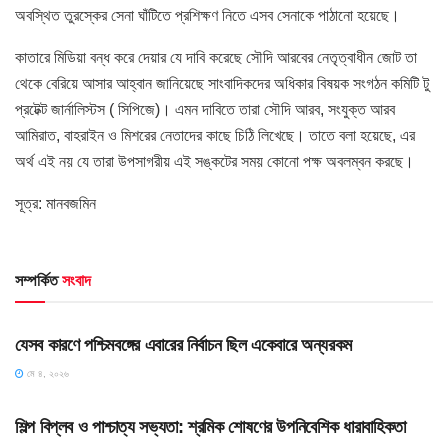
অবস্থিত তুরস্কের সেনা ঘাঁটিতে প্রশিক্ষণ নিতে এসব সেনাকে পাঠানো হয়েছে।
কাতারে মিডিয়া বন্ধ করে দেয়ার যে দাবি করেছে সৌদি আরবের নেতৃত্বাধীন জোট তা
থেকে বেরিয়ে আসার আহ্বান জানিয়েছে সাংবাদিকদের অধিকার বিষয়ক সংগঠন কমিটি টু
প্রটেক্ট জার্নালিস্টস ( সিপিজে)। এমন দাবিতে তারা সৌদি আরব, সংযুক্ত আরব
আমিরাত, বাহরাইন ও মিশরের নেতাদের কাছে চিঠি লিখেছে। তাতে বলা হয়েছে, এর
অর্থ এই নয় যে তারা উপসাগরীয় এই সঙ্কটের সময় কোনো পক্ষ অবলম্বন করছে।
সূত্র: মানবজমিন
সম্পর্কিত
সংবাদ
HOME POST
যেসব কারণে পশ্চিমবঙ্গের এবারের নির্বাচন ছিল একেবারে অন্যরকম
মে ৪, ২০২৬
HOME POST
শিল্প বিপ্লব ও পাশ্চাত্য সভ্যতা: শ্রমিক শোষণের উপনিবেশিক ধারাবাহিকতা