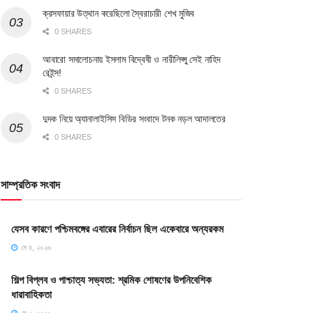
ক্রসফায়ার উত্থান করেছিলো স্বৈরাচারী শেখ মুজিব
0 SHARES
আবারো সমালোচনায় ইসলাম বিদ্বেষী ও নারীলিপ্সু সেই নাহিদ
রেইন্স!
0 SHARES
দুদক নিয়ে অ্যানালাইসিস বিডির সংবাদে টনক নড়ল আদালতের
0 SHARES
সাম্প্রতিক সংবাদ
যেসব কারণে পশ্চিমবঙ্গের এবারের নির্বাচন ছিল একেবারে অন্যরকম
মে ৪, ২০২৬
শিল্প বিপ্লব ও পাশ্চাত্য সভ্যতা: শ্রমিক শোষণের উপনিবেশিক
ধারাবাহিকতা