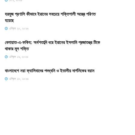
মে ২, ২০২৬
হরমুজ প্রণালি কীভাবে ইরানের সবচেয়ে শক্তিশালী অস্ত্রে পরিণত
হয়েছে
এপ্রিল ২০, ২০২৬
বেলায়াত-এ-ফকিহ: অর্ধশতাব্দি ধরে ইরানের ইসলামি প্রজাতন্ত্র টিকে
থাকার মূল শক্তি
এপ্রিল ১৯, ২০২৬
বাংলাদেশে নয়া ফ্যাসিবাদের পদধ্বনি ও ইতালীয় দার্শনিকের বয়ান
এপ্রিল ১৮, ২০২৬