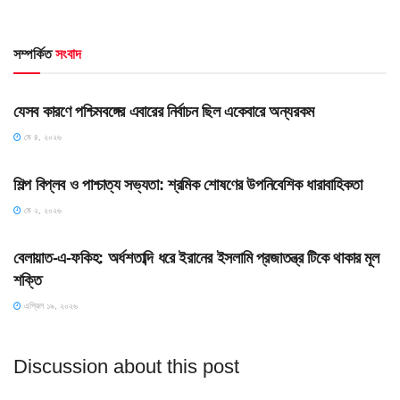
সম্পর্কিত
সংবাদ
HOME POST
যেসব কারণে পশ্চিমবঙ্গের এবারের নির্বাচন ছিল একেবারে অন্যরকম
মে ৪, ২০২৬
HOME POST
শিল্প বিপ্লব ও পাশ্চাত্য সভ্যতা: শ্রমিক শোষণের উপনিবেশিক ধারাবাহিকতা
মে ২, ২০২৬
SLIDE
বেলায়াত-এ-ফকিহ: অর্ধশতাব্দি ধরে ইরানের ইসলামি প্রজাতন্ত্র টিকে থাকার মূল
শক্তি
এপ্রিল ১৯, ২০২৬
Discussion about this post