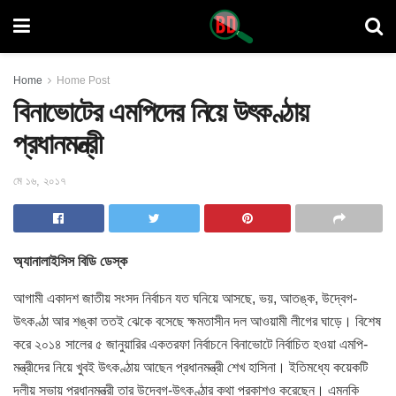
Home
Home Post
বিনাভোটের এমপিদের নিয়ে উৎকণ্ঠায়
প্রধানমন্ত্রী
মে ১৬, ২০১৭
অ্যানালাইসিস বিডি ডেস্ক
আগামী একাদশ জাতীয় সংসদ নির্বাচন যত ঘনিয়ে আসছে, ভয়, আতঙ্ক, উদ্বেগ-
উৎকণ্ঠা আর শঙ্কা ততই ঝেকে বসেছে ক্ষমতাসীন দল আওয়ামী লীগের ঘাড়ে। বিশেষ
করে ২০১৪ সালের
৫ জানুয়ারির একতরফা নির্বাচনে বিনাভোটে নির্বাচিত হওয়া এমপি-
মন্ত্রীদের নিয়ে খুবই উৎকণ্ঠায় আছেন প্রধানমন্ত্রী শেখ হাসিনা। ইতিমধ্যে কয়েকটি
দলীয় সভায় প্রধানমন্ত্রী তার উদ্বেগ-উৎকণ্ঠার কথা প্রকাশও করেছেন। এমনকি