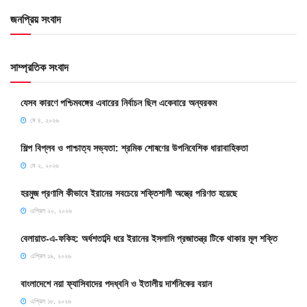
জনপ্রিয় সংবাদ
সাম্প্রতিক সংবাদ
যেসব কারণে পশ্চিমবঙ্গের এবারের নির্বাচন ছিল একেবারে অন্যরকম
মে ৪, ২০২৬
শিল্প বিপ্লব ও পাশ্চাত্য সভ্যতা: শ্রমিক শোষণের উপনিবেশিক ধারাবাহিকতা
মে ২, ২০২৬
হরমুজ প্রণালি কীভাবে ইরানের সবচেয়ে শক্তিশালী অস্ত্রে পরিণত হয়েছে
এপ্রিল ২০, ২০২৬
বেলায়াত-এ-ফকিহ: অর্ধশতাব্দি ধরে ইরানের ইসলামি প্রজাতন্ত্র টিকে থাকার মূল শক্তি
এপ্রিল ১৯, ২০২৬
বাংলাদেশে নয়া ফ্যাসিবাদের পদধ্বনি ও ইতালীয় দার্শনিকের বয়ান
এপ্রিল ১৮, ২০২৬