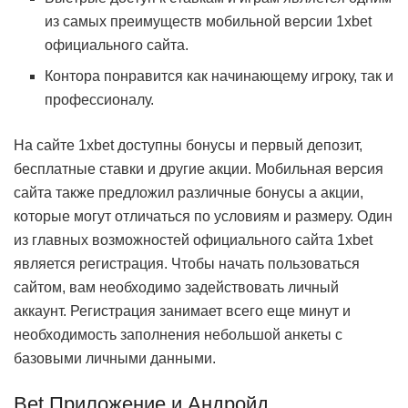
из самых преимуществ мобильной версии 1xbet
официального сайта.
Контора понравится как начинающему игроку, так и
профессионалу.
На сайте 1xbet доступны бонусы и первый депозит,
бесплатные ставки и другие акции. Мобильная версия
сайта также предложил различные бонусы а акции,
которые могут отличаться по условиям и размеру. Один
из главных возможностей официального сайта 1xbet
является регистрация. Чтобы начать пользоваться
сайтом, вам необходимо задействовать личный
аккаунт. Регистрация занимает всего еще минут и
необходимость заполнения небольшой анкеты с
базовыми личными данными.
Bet Приложение и Андройд