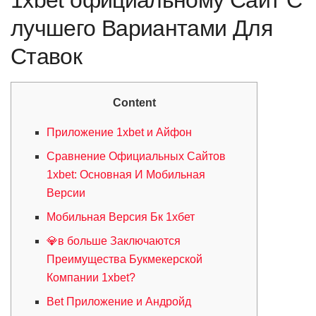
1xbet официальному Сайт С
лучшего Вариантами Для
Ставок
Content
Приложение 1хbet и Айфон
Сравнение Официальных Сайтов
1xbet: Основная И Мобильная
Версии
Мобильная Версия Бк 1хбет
💎в больше Заключаются
Преимущества Букмекерской
Компании 1xbet?
Bet Приложение и Андройд