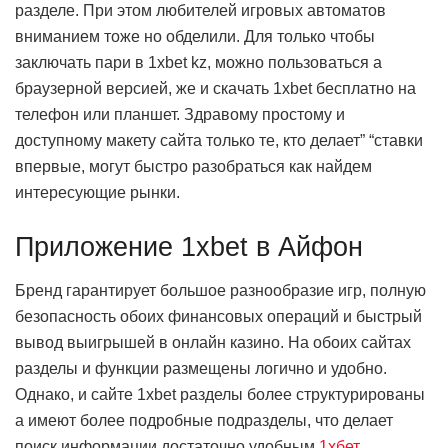
разделе. При этом любителей игровых автоматов
вниманием тоже но обделили. Для только чтобы
заключать пари в 1xbet kz, можно пользоваться а
браузерной версией, же и скачать 1xbet бесплатно на
телефон или планшет. Здравому простому и
доступному макету сайта только те, кто делает” “ставки
впервые, могут быстро разобраться как найдем
интересующие рынки.
Приложение 1хbet в Айфон
Бренд гарантирует большое разнообразие игр, полную
безопасность обоих финансовых операций и быстрый
вывод выигрышей в онлайн казино. На обоих сайтах
разделы и функции размещены логично и удобно.
Однако, и сайте 1xbet разделы более структурированы
а имеют более подробные подразделы, что делает
поиск информации достаточно удобным
1хбет
.