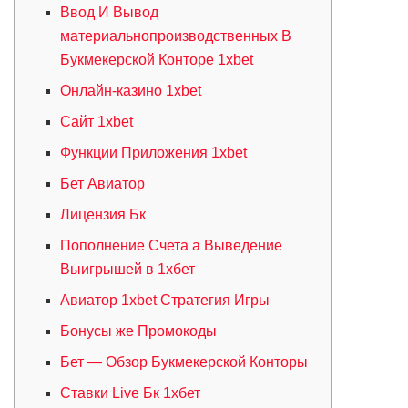
Ввод И Вывод
материальнопроизводственных В
Букмекерской Конторе 1xbet
Онлайн-казино 1xbet
Сайт 1xbet
Функции Приложения 1xbet
Бет Авиатор
Лицензия Бк
Пополнение Счета а Выведение
Выигрышей в 1хбет
Авиатор 1xbet Стратегия Игры
Бонусы же Промокоды
Бет — Обзор Букмекерской Конторы
Ставки Live Бк 1хбет