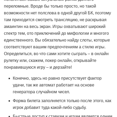
переломные. Вроде бы только просто, но такой
возможности нет полслова в одной другой БК, поэтому
там приходится смотреть трансляцию, не раскрывая
амаинтин на весь экран. Игры охватывают широкий
спектр тем, ото приключений до мифологии и многого
единственного. Вы обязательно найду слоты, которые
соответствуют вашим предпочтениям а стилю игры.
Определиться, во что сами хотите сыграть – в онлайн
рулетку или, скажем, покер онлайн, открывайте
понравившуюся игру – и дерзайте!
Конечно, здесь но равно присутствует фактор
удачи, так же автомат работает на основе
генератора случайном чисел.
Форма билета заполняется только после этого, как
игрок добавит туда какой-либо судьбу.
Быстрые доступ к ставкам и играм является одним