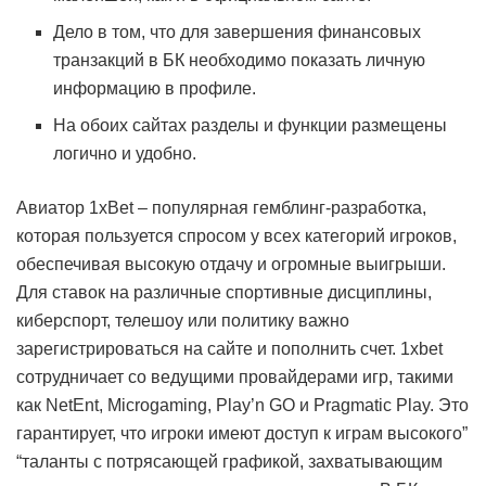
Дело в том, что для завершения финансовых
транзакций в БК необходимо показать личную
информацию в профиле.
На обоих сайтах разделы и функции размещены
логично и удобно.
Авиатор 1xBet – популярная гемблинг-разработка,
которая пользуется спросом у всех категорий игроков,
обеспечивая высокую отдачу и огромные выигрыши.
Для ставок на различные спортивные дисциплины,
киберспорт, телешоу или политику важно
зарегистрироваться на сайте и пополнить счет. 1xbet
сотрудничает со ведущими провайдерами игр, такими
как NetEnt, Microgaming, Play’n GO и Pragmatic Play. Это
гарантирует, что игроки имеют доступ к играм высокого”
“таланты с потрясающей графикой, захватывающим