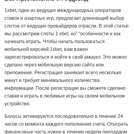
1xbet, один из ведущих международных операторов
ставок и азартных игр, предлагает длиннющий выбор
слотов от ведущих провайдеров отрасли. В этой статье
мы рассмотрим слоты 1 хбет, но” “особенности и как
начинать играть. Чтобы начать пользоваться
мобильной версией 1xbet, вам важен
зарегистрироваться и войти в свой аккаунт. Это можно
сделано через мобильную версию сайта или
приложение. Регистрация занимает всего несколько
минут и требует минимального количества
информации. После регистрации вы сможете сделано
ставки и играть в любимые игры на своем мобильном
устройстве.
Бонусы активируются последовательно в течение 24
часов со момента каждого пополнения счета. Отыграть
финансовые часть нужно в течение недели пиппардом