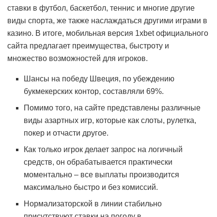
ставки в футбол, баскетбол, теннис и многие другие
виды спорта, же также наслаждаться другими играми в
казино. В итоге, мобильная версия 1xbet официального
сайта предлагает преимущества, быстроту и
множество возможностей для игроков.
Шансы на победу Швеция, по убеждению
букмекерских контор, составляли 69%.
Помимо того, на сайте представлены различные
виды азартных игр, которые как слоты, рулетка,
покер и отчасти другое.
Как только игрок делает запрос на логичный
средств, он обрабатывается практически
моментально – все выплаты производится
максимально быстро и без комиссий.
Нормализаторской в линии стабильно
присутствуют ставки на погоду в