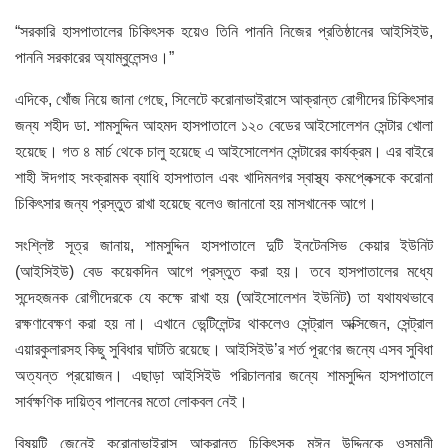
“সরকারি হাসপাতালের চিকিৎসক হয়েও তিনি পাননি নিজের প্রতিষ্ঠানের আইসিইউ,
পাননি সরকারের অ্যাম্বুলেন্সও।”
এদিকে, খোঁজ নিয়ে জানা গেছে, সিলেটে করোনাভাইরাসে আক্রান্ত রোগীদের চিকিৎসার
জন্য শহীদ ডা. শামসুদ্দিন আহমদ হাসপাতালে ১২০ বেডের আইসোলেশন সেন্টার খোলা
হয়েছে। গত ৪ মার্চ থেকে চালু হয়েছে এ আইসোলেশন সেন্টারের কার্যক্রম। এর বাইরে
শাহী ঈদগাহ সংক্রামক ব্যাধি হাসপাতাল এবং খাদিমনগর স্বাস্থ্য কমপ্লেক্সকে করোনা
চিকিৎসার জন্য প্রস্তুত রাখা হয়েছে বলেও জানানো হয় মাসখানেক আগে।
সংশ্লিষ্ট সূত্র জানায়, শামসুদ্দিন হাসপাতালে দুটি ইনটেনসিভ কেয়ার ইউনিট
(আইসিইউ) বেড কয়েকদিন আগে প্রস্তুত করা হয়। তবে হাসপাতালের মধ্যে
সন্দেহজনক রোগীদেরকে যে কক্ষে রাখা হয় (আইসোলেশন ইউনিট) তা যথাযথভাবে
রক্ষণাবেক্ষণ করা হয় না। এখানে ভেন্টিলেন্টর থাকলেও সেন্ট্রাল অক্সিজেন, সেন্ট্রাল
এয়ারকুলারসহ কিছু সুবিধার ঘাটতি রয়েছে। আইসিইউ’র শর্ত পূরণের জন্যে এসব সুবিধা
অত্যন্ত প্রয়োজন। এছাড়া আইসিইউ পরিচালনার জন্যে শামসুদ্দিন হাসপাতালে
সার্বক্ষণিক দায়িত্ব পালনের মতো লোকবল নেই।
বিষয়টি জেনেই করোনাভাইরাস আক্রান্ত চিকিৎসক মঈন উদ্দিনকে ওসমানী