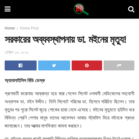
Home
Home Post
সরকারের অব্যবস্থাপনায় ডা. মইনের মৃত্যু!
এপ্রিল ১৬, ২০২০
অ্যানালাইসিস বিডি ডেস্ক
প্রাণঘাতী করোনায় আক্রান্ত হয়ে মারা গেলেন সিলেট ওসমানী মেডিকেলের সহযোগী
অধ্যাপক ডা. মইন উদ্দীন। তিনি সিলেটে গরিবের ডা. হিসেবে পরিচিত ছিলেন।
তার
মৃত্যুর পর পুরো সিলেট জুড়ে শোকের ছায়া নেমে এসেছে। মইনের মৃত্যুতে দুইদিন ধরে
বিভিন্ন শ্রেণি পেশার মানুষ তাদের আবেগঘন ভাষায় স্ট্যাটাস দিয়ে মইনকে শ্রদ্ধা
জানাচ্ছেন। তার আত্মার মাগফিরাত কামনা করছেন।
ডা. মইনের মৃত্যুর পরেই সরকারি বিভিন্ন অনিয়ম অব্যবস্থাপনার চিত্র উঠেেএসেছে।