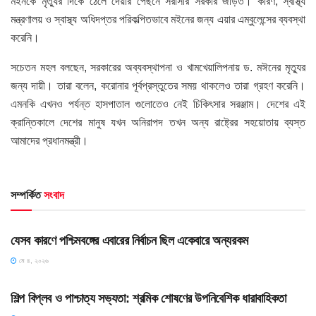
মইনকে মৃত্যুর দিকে ঠেলে দেয়ার পেছনে সরাসরি সরকার জড়িত। কারণ, স্বাস্থ্য
মন্ত্রণালয় ও স্বাস্থ্য অধিদপ্তর পরিকল্পিতভাবে মইনের জন্য এয়ার এম্বুলেন্সের ব্যবস্থা
করেনি।
সচেতন মহল বলছেন, সরকারের অব্যবস্থাপনা ও খামখেয়ালিপনায় ড. মঈনের মৃত্যুর
জন্য দায়ী। তারা বলেন, করোনার পূর্বপ্রস্তুতের সময় থাকলেও তারা গ্রহণ করেনি।
এমনকি এখনও পর্যন্ত হাসপাতাল গুলোতেও নেই চিকিৎসার সরঞ্জাম। দেশের এই
ক্রান্তিকালে দেশের মানুষ যখন অনিরাপদ তখন অন্য রাষ্ট্রের সহয়োতায় ব্যস্ত
আমাদের প্রধানমন্ত্রী।
সম্পর্কিত
সংবাদ
HOME POST
যেসব কারণে পশ্চিমবঙ্গের এবারের নির্বাচন ছিল একেবারে অন্যরকম
মে ৪, ২০২৬
HOME POST
শিল্প বিপ্লব ও পাশ্চাত্য সভ্যতা: শ্রমিক শোষণের উপনিবেশিক ধারাবাহিকতা