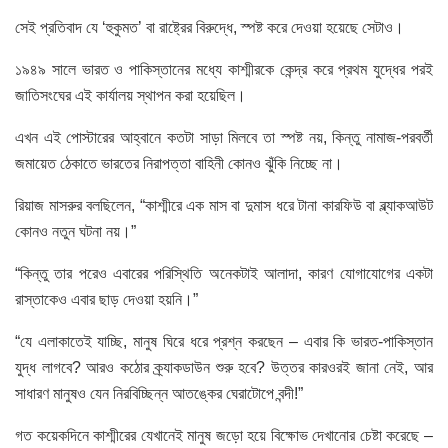
সেই প্রতিবাদ যে ‘হুকুমত’ বা রাষ্ট্রের বিরুদ্ধে, স্পষ্ট করে দেওয়া হয়েছে সেটাও।
১৯৪৯ সালে ভারত ও পাকিস্তানের মধ্যে কাশ্মীরকে কেন্দ্র করে প্রথম যুদ্ধের পরই
জাতিসংঘের এই কার্যালয় স্থাপন করা হয়েছিল।
এখন এই পোস্টারের আহ্বানে কতটা সাড়া মিলবে তা স্পষ্ট নয়, কিন্তু নামাজ-পরবর্তী
জমায়েত ঠেকাতে ভারতের নিরাপত্তা বাহিনী কোনও ঝুঁকি নিচ্ছে না।
রিয়াজ মাসরুর বলছিলেন, “কাশ্মীরে এক মাস বা দুমাস ধরে টানা কারফিউ বা ব্ল্যাকআউট
কোনও নতুন ঘটনা নয়।”
“কিন্তু তার পরেও এবারের পরিস্থিতি অনেকটাই আলাদা, কারণ যোগাযোগের একটা
রাস্তাকেও এবার ছাড় দেওয়া হয়নি।”
“যে এলাকাতেই যাচ্ছি, মানুষ ঘিরে ধরে প্রশ্ন করছেন – এবার কি ভারত-পাকিস্তান
যুদ্ধ লাগবে? আরও কঠোর ক্র্যাকডাউন শুরু হবে? উত্তর কারওরই জানা নেই, আর
সাধারণ মানুষও যেন নিরবিচ্ছিন্ন আতঙ্কের ঘেরাটোপে বন্দী!”
গত কয়েকদিনে কাশ্মীরের যেখানেই মানুষ জড়ো হয়ে বিক্ষোভ দেখানোর চেষ্টা করেছে –