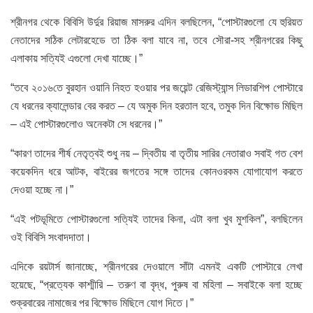
শ্রীনগর থেকে বিবিসি উর্দুর রিয়াজ মাসরুর এদিন বলছিলেন, “পোস্টারগুলো যে হুরিয়ত
নেতাদের সঠিক লেটারহেডে তা ঠিক বলা যাবে না, তবে সৌরা-সহ শ্রীনগরের কিছু
এলাকায় সত্যিই এগুলো দেখা যাচ্ছে।”
“তবে ২০১৬তে বুরহান ওয়ানি নিহত হওয়ার পর জয়েন্ট রেজিস্ট্যান্স লিডারশিপ পোস্টারে
যে ধরনের ক্যালেন্ডার বের করত – যে অমুক দিন হরতাল হবে, তমুক দিন বিক্ষোভ মিছিল
– এই পোস্টারগুলোও অনেকটা সে ধরনের।”
“কারণ তাদের শীর্ষ নেতৃত্বই শুধু নয় – দ্বিতীয় বা তৃতীয় সারির নেতারাও সবাই গত বেশ
কয়েকদিন ধরে আটক, বাইরের জগতের সঙ্গে তাদের কোনওরকম যোগাযোগ করতে
দেওয়া হচ্ছে না।”
“এই পটভূমিতে পোস্টারগুলো সত্যিই তাদের কিনা, এটা বলা খুব মুশকিল”, বলছিলেন
ওই বিবিসি সংবাদদাতা।
এদিকে রয়টার্স জানাচ্ছে, শ্রীনগরের দেওয়ালে সাঁটা এমনই একটি পোস্টারে লেখা
হয়েছে, “প্রত্যেক কাশ্মীরি – তরুণ বা বৃদ্ধ, পুরুষ বা মহিলা – সবাইকে বলা হচ্ছে
শুক্রবারের নামাজের পর বিক্ষোভ মিছিলে যোগ দিতে।”