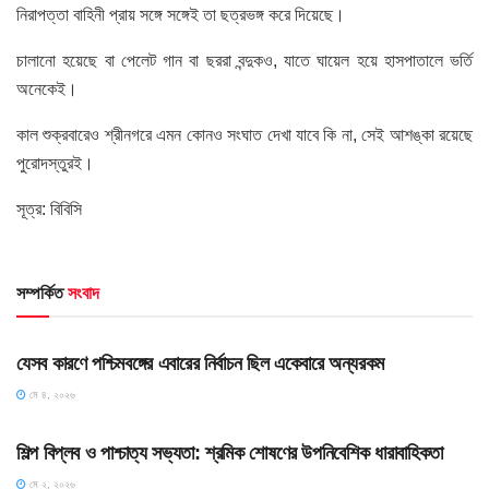
নিরাপত্তা বাহিনী প্রায় সঙ্গে সঙ্গেই তা ছত্রভঙ্গ করে দিয়েছে।
চালানো হয়েছে বা পেলেট গান বা ছররা বন্দুকও, যাতে ঘায়েল হয়ে হাসপাতালে ভর্তি
অনেকেই।
কাল শুক্রবারেও শ্রীনগরে এমন কোনও সংঘাত দেখা যাবে কি না, সেই আশঙ্কা রয়েছে
পুরোদস্তুরই।
সূত্র: বিবিসি
সম্পর্কিত
সংবাদ
HOME POST
যেসব কারণে পশ্চিমবঙ্গের এবারের নির্বাচন ছিল একেবারে অন্যরকম
মে ৪, ২০২৬
HOME POST
শিল্প বিপ্লব ও পাশ্চাত্য সভ্যতা: শ্রমিক শোষণের উপনিবেশিক ধারাবাহিকতা
মে ২, ২০২৬