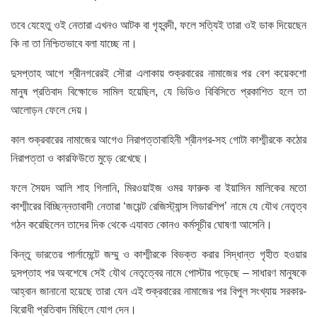
তবে যেহেতু ওই নেতারা এখনও আটক বা গৃহবন্দী, ফলে সত্যিই তারা ওই ডাক দিয়েছেন
কি না তা নিশ্চিতভাবে বলা যাচ্ছে না।
দুসপ্তাহ আগে শ্রীনগরেরই সৌরা এলাকায় শুক্রবারের নামাজের পর বেশ কয়েকশো
মানুষ প্রতিবাদ বিক্ষোভে সামিল হয়েছিল, যে ভিডিও বিবিসিতে প্রকাশিত হলে তা
আলোড়ন ফেলে দেয়।
কাল শুক্রবারের নামাজের আগেও নিরাপত্তাবাহিনী শ্রীনগর-সহ গোটা কাশ্মীরকে কঠোর
নিরাপত্তা ও কারফিউতে মুড়ে রেখেছে।
ফলে সৈয়দ আলি শাহ গিলানি, মিরওয়াইজ ওমর ফারুক বা ইয়াসিন মালিকের মতো
কাশ্মীরের বিচ্ছিন্নতাবাদী নেতারা ‘জয়েন্ট রেজিস্ট্যান্স লিডারশিপ’ নামে যে যৌথ নেতৃত্ব
গঠন করেছিলেন তাদের দিক থেকে এযাবত কোনও কর্মসূচীর ঘোষণা আসেনি।
কিন্তু ভারতের পার্লামেন্টে জম্মু ও কাশ্মীরকে বিভক্ত করার সিদ্ধান্ত গৃহীত হওয়ার
দুসপ্তাহ পর অবশেষে সেই যৌথ নেতৃত্বের নামে পোস্টার পড়েছে – সাধারণ মানুষকে
আহ্বান জানানো হয়েছে তারা যেন এই শুক্রবারের নামাজের পর বিপুল সংখ্যায় সরকার-
বিরোধী প্রতিবাদ মিছিলে যোগ দেন।