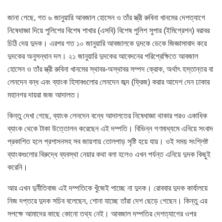
জানা গেছে, গত ৬ জানুয়ারি আবজাল হোসেন ও তাঁর স্ত্রী রুবিনা খানমের দেশত্যাগে
নিষেধাজ্ঞা দিয়ে পুলিশের বিশেষ শাখার (এসবি) বিশেষ পুলিশ সুপার (ইমিগ্রেশন) বরাবর
চিঠি দেয় দুদক। এরপর গত ১০ জানুয়ারি আবজালকে দুদকে ডেকে জিজ্ঞাসাবাদ করে
দুদকের অনুসন্ধান দল। ২১ জানুয়ারি দুদকের আবেদনের পরিপ্রেক্ষিতে আবজাল
হোসেন ও তাঁর স্ত্রী রুবিনা খানমের স্থাবর-অস্থাবর সম্পদ ক্রোক, অর্থাৎ হস্তান্তর বা
লেনদেন বন্ধ এবং ব্যাংক হিসাবগুলোর লেনদেন জব্দ (ফ্রিজ) করার আদেশ দেন ঢাকার
মহানগর দায়রা জজ আদালত।
কিন্তু দেখা গেছে, ব্যাংক লেনদেন বন্ধে আদালতের নিষেধাজ্ঞা থাকার পরও একাধিক
ব্যাংক থেকে টাকা উত্তোলন করেছেন এই দম্পতি। বিভিন্ন গণমাধ্যমে এনিয়ে সংবাদ
প্রকাশিত হলে প্রশাসনসহ সব জায়গায় তোলপাড় সৃষ্টি হয়ে যায়। ওই সময় সংশ্লিষ্ট
ব্যাংকগুলোর বিরুদ্ধে ব্যবস্থা নেয়ার কথা বলা হলেও এখন পর্যন্ত এনিয়ে দুদক কিছুই
করেনি।
আর এখন দুর্নীতিবাজ এই দম্পতিকে খুঁজেই পাচ্ছে না দুদক। রোববার দুদক কার্যালয়ে
নিজ দপ্তরে দুদক সচিব বলেছেন, শোনা যাচ্ছে তাঁরা দেশ ছেড়ে গেছেন। কিন্তু এর
সপক্ষে আমাদের কাছে কোনো তথ্য নেই। আবজাল দম্পতির দেশত্যাগের ওপর