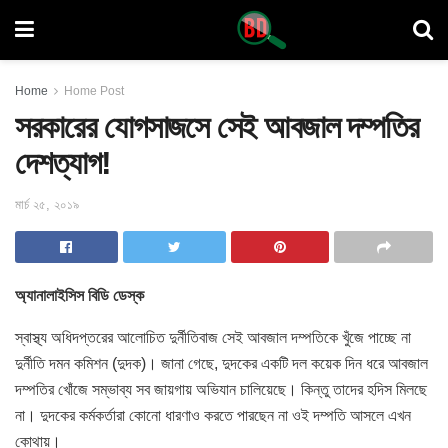
Home
Home Post
সরকারের যোগসাজসে সেই আবজাল দম্পতির
দেশত্যাগ!
মার্চ ২৫, ২০১৯
অ্যানালাইসিস বিডি ডেস্ক
স্বাস্থ্য অধিদপ্তরের আলোচিত দুর্নীতিবাজ সেই আবজাল দম্পতিকে খুঁজে
পাচ্ছে না
দুর্নীতি দমন কমিশন (দুদক)। জানা গেছে, দুদকের একটি দল কয়েক দিন ধরে আবজাল
দম্পতির খোঁজে সম্ভাব্য সব জায়গায় অভিযান চালিয়েছে। কিন্তু তাদের হদিস মিলছে
না। দুদকের কর্মকর্তারা কোনো ধারণাও করতে পারছেন না ওই দম্পতি আসলে এখন
কোথায়।