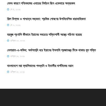
যেসব কারণে পশ্চিমবঙ্গের এবারের নির্বাচন ছিল একেবারে অন্যরকম
মে ৪, ২০২৬
শিল্প বিপ্লব ও পাশ্চাত্য সভ্যতা: শ্রমিক শোষণের উপনিবেশিক ধারাবাহিকতা
মে ২, ২০২৬
হরমুজ প্রণালি কীভাবে ইরানের সবচেয়ে শক্তিশালী অস্ত্রে পরিণত হয়েছে
এপ্রিল ২০, ২০২৬
বেলায়াত-এ-ফকিহ: অর্ধশতাব্দি ধরে ইরানের ইসলামি প্রজাতন্ত্র টিকে থাকার মূল শক্তি
এপ্রিল ১৯, ২০২৬
বাংলাদেশে নয়া ফ্যাসিবাদের পদধ্বনি ও ইতালীয় দার্শনিকের বয়ান
এপ্রিল ১৮, ২০২৬