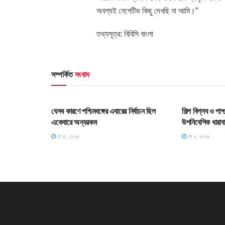
অবশ্যই নেগেটিভ কিছু দেখছি না আমি।”
তথ্যসূত্র: বিবিসি বাংলা
সম্পর্কিত
সংবাদ
HOME POST
HOME POS
যেসব কারণে পশ্চিমবঙ্গের এবারের নির্বাচন ছিল
শিল্প বিপ্লব ও পা
একেবারে অন্যরকম
উপনিবেশিক ধারাব
মে ৪, ২০২৬
মে ২, ২০২৬