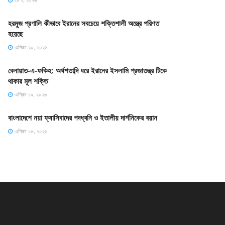
মে ২, ২০২৬
হরমুজ প্রণালি কীভাবে ইরানের সবচেয়ে শক্তিশালী অস্ত্রে পরিণত
হয়েছে
এপ্রিল ২০, ২০২৬
বেলায়াত-এ-ফকিহ: অর্ধশতাব্দি ধরে ইরানের ইসলামি প্রজাতন্ত্র টিকে
থাকার মূল শক্তি
এপ্রিল ১৯, ২০২৬
বাংলাদেশে নয়া ফ্যাসিবাদের পদধ্বনি ও ইতালীয় দার্শনিকের বয়ান
এপ্রিল ১৮, ২০২৬