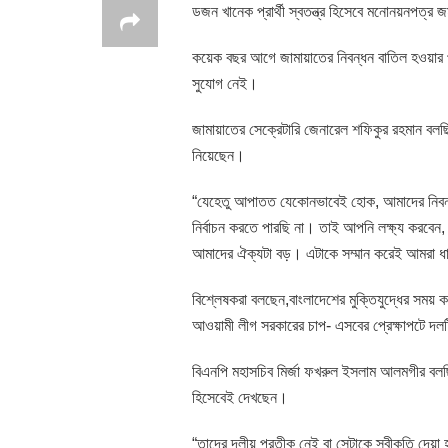
ডজন খানেক প্রার্থী স্বতন্ত্র হিসেবে মনোনয়নপত্র 
কয়েক বছর আগে জামায়াতের নিবন্ধন বাতিল হওয়ার 
সুযোগ নেই।
জামায়াতের সেক্রেটারি জেনারেল শফিকুর রহমান বলছিল
নিয়েছেন।
“যেহেতু আপাতত যেকোনভাবেই হোক, আমাদের নিবন্ধন ব
নির্বাচন করতে পারছি না। তাই আপনি লক্ষ্য করবেন, 
আমাদের ঐক্যটা বড়। এটাকে সম্মান করেই আমরা ধা
বিশ্লেষকরা বলছেন,বাংলাদেশের মুক্তিযুদ্ধের সময় কথ
আওয়ামী লীগ সরকারের চাপ- এসবের প্রেক্ষাপটে দলটি
বিএনপি মহাসচিব মির্জা ফখরুল ইসলাম আলমগীর বলছিল
হিসেবেই দেখছেন।
“তাদের দলীয় প্রতীক নেই বা সেটাকে স্বীকৃতি দেয়া