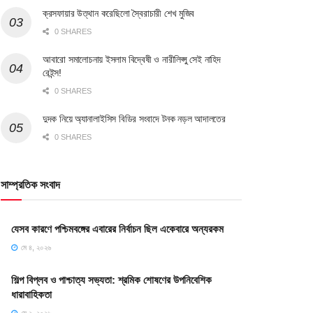
ক্রসফায়ার উত্থান করেছিলো স্বৈরাচারী শেখ মুজিব
0 SHARES
আবারো সমালোচনায় ইসলাম বিদ্বেষী ও নারীলিপ্সু সেই নাহিদ
রেইন্স!
0 SHARES
দুদক নিয়ে অ্যানালাইসিস বিডির সংবাদে টনক নড়ল আদালতের
0 SHARES
সাম্প্রতিক সংবাদ
যেসব কারণে পশ্চিমবঙ্গের এবারের নির্বাচন ছিল একেবারে অন্যরকম
মে ৪, ২০২৬
শিল্প বিপ্লব ও পাশ্চাত্য সভ্যতা: শ্রমিক শোষণের উপনিবেশিক
ধারাবাহিকতা