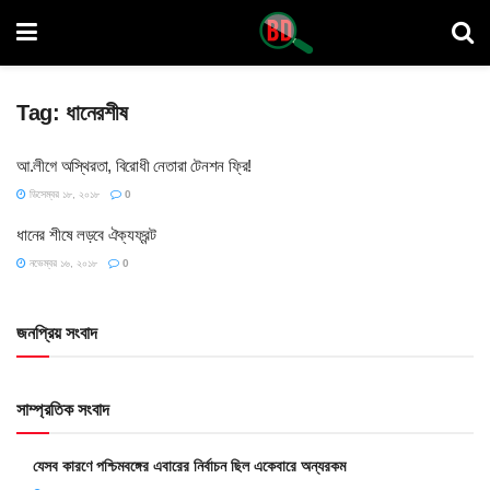
Tag:
ধানেরশীষ
আ.লীগে অস্থিরতা, বিরোধী নেতারা টেনশন ফ্রি!
ডিসেম্বর ১৮, ২০১৮
0
ধানের শীষে লড়বে ঐক্যফ্রন্ট
নভেম্বর ১৬, ২০১৮
0
জনপ্রিয় সংবাদ
সাম্প্রতিক সংবাদ
যেসব কারণে পশ্চিমবঙ্গের এবারের নির্বাচন ছিল একেবারে অন্যরকম