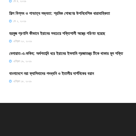
মে ৪, ২০২৬
শিল্প বিপ্লব ও পাশ্চাত্য সভ্যতা: শ্রমিক শোষণের উপনিবেশিক ধারাবাহিকতা
মে ২, ২০২৬
হরমুজ প্রণালি কীভাবে ইরানের সবচেয়ে শক্তিশালী অস্ত্রে পরিণত হয়েছে
এপ্রিল ২০, ২০২৬
বেলায়াত-এ-ফকিহ: অর্ধশতাব্দি ধরে ইরানের ইসলামি প্রজাতন্ত্র টিকে থাকার মূল শক্তি
এপ্রিল ১৯, ২০২৬
বাংলাদেশে নয়া ফ্যাসিবাদের পদধ্বনি ও ইতালীয় দার্শনিকের বয়ান
এপ্রিল ১৮, ২০২৬