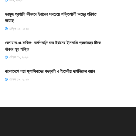
মে ২, ২০২৬
হরমুজ প্রণালি কীভাবে ইরানের সবচেয়ে শক্তিশালী অস্ত্রে পরিণত
হয়েছে
এপ্রিল ২০, ২০২৬
বেলায়াত-এ-ফকিহ: অর্ধশতাব্দি ধরে ইরানের ইসলামি প্রজাতন্ত্র টিকে
থাকার মূল শক্তি
এপ্রিল ১৯, ২০২৬
বাংলাদেশে নয়া ফ্যাসিবাদের পদধ্বনি ও ইতালীয় দার্শনিকের বয়ান
এপ্রিল ১৮, ২০২৬