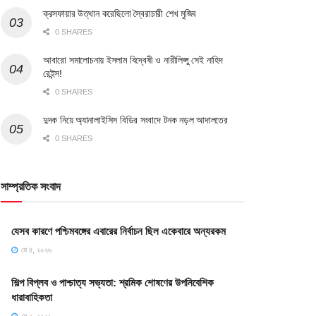
ক্রসফায়ার উত্থান করেছিলো স্বৈরাচারী শেখ মুজিব
0 SHARES
আবারো সমালোচনায় ইসলাম বিদ্বেষী ও নারীলিপ্সু সেই নাহিদ
রেইন্স!
0 SHARES
দুদক নিয়ে অ্যানালাইসিস বিডির সংবাদে টনক নড়ল আদালতের
0 SHARES
সাম্প্রতিক সংবাদ
যেসব কারণে পশ্চিমবঙ্গের এবারের নির্বাচন ছিল একেবারে অন্যরকম
মে ৪, ২০২৬
শিল্প বিপ্লব ও পাশ্চাত্য সভ্যতা: শ্রমিক শোষণের উপনিবেশিক
ধারাবাহিকতা