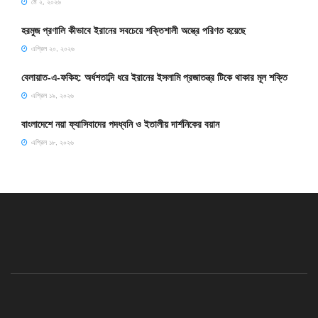
মে ২, ২০২৬
হরমুজ প্রণালি কীভাবে ইরানের সবচেয়ে শক্তিশালী অস্ত্রে পরিণত হয়েছে
এপ্রিল ২০, ২০২৬
বেলায়াত-এ-ফকিহ: অর্ধশতাব্দি ধরে ইরানের ইসলামি প্রজাতন্ত্র টিকে থাকার মূল শক্তি
এপ্রিল ১৯, ২০২৬
বাংলাদেশে নয়া ফ্যাসিবাদের পদধ্বনি ও ইতালীয় দার্শনিকের বয়ান
এপ্রিল ১৮, ২০২৬