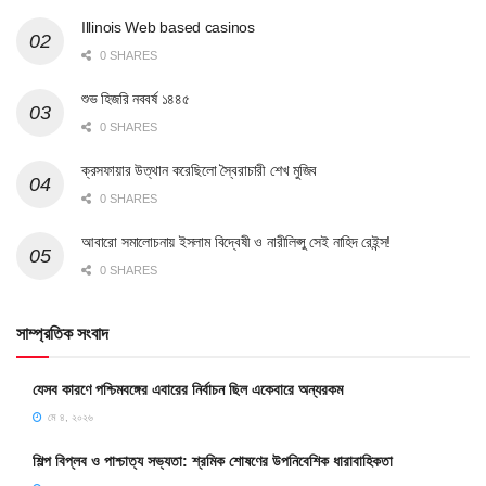
Illinois Web based casinos
0 SHARES
শুভ হিজরি নববর্ষ ১৪৪৫
0 SHARES
ক্রসফায়ার উত্থান করেছিলো স্বৈরাচারী শেখ মুজিব
0 SHARES
আবারো সমালোচনায় ইসলাম বিদ্বেষী ও নারীলিপ্সু সেই নাহিদ রেইন্স!
0 SHARES
সাম্প্রতিক সংবাদ
যেসব কারণে পশ্চিমবঙ্গের এবারের নির্বাচন ছিল একেবারে অন্যরকম
মে ৪, ২০২৬
শিল্প বিপ্লব ও পাশ্চাত্য সভ্যতা: শ্রমিক শোষণের উপনিবেশিক ধারাবাহিকতা