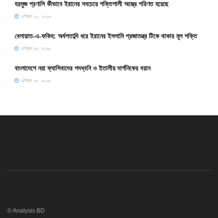
হরমুজ প্রণালি কীভাবে ইরানের সবচেয়ে শক্তিশালী অস্ত্রে পরিণত হয়েছে
এপ্রিল ২০, ২০২৬
বেলায়াত-এ-ফকিহ: অর্ধশতাব্দি ধরে ইরানের ইসলামি প্রজাতন্ত্র টিকে থাকার মূল শক্তি
এপ্রিল ১৯, ২০২৬
বাংলাদেশে নয়া ফ্যাসিবাদের পদধ্বনি ও ইতালীয় দার্শনিকের বয়ান
এপ্রিল ১৮, ২০২৬
© Analysis BD