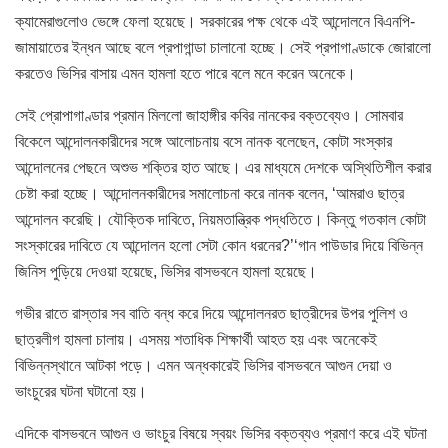
ক্যামেরাগুলোও ভেঙ্গে ফেলা হয়েছে। সরকারের পক্ষ থেকে এই আন্দোলনে বিএনপি-
জামায়াতের ইন্ধন আছে বলে প্রপাগান্ডা চালানো হচ্ছে। সেই প্রপাগাণ্ডাকে জোরালো
করতেও ভিসির বাসায় এমন হামলা হতে পারে বলে মনে করেন অনেকে।
সেই প্রোপাগাণ্ডার প্রমান মিললো জাহাঙ্গীর কবির নানকের বক্তব্যেও। সোমবার
বিকেলে আন্দোলনকারীদের সঙ্গে আলোচনায় বসে নানক বলেছেন, কোটা সংস্কার
আন্দোলনের পেছনে অশুভ শক্তির হাত আছে। এর মাধ্যমে দেশকে অস্থিতিশীল করার
চেষ্টা করা হচ্ছে। আন্দোলনকারীদের সমালোচনা করে নানক বলেন, ‘আমরাও ছাত্র
আন্দোলন করেছি। যৌক্তিক দাবিতে, নিয়মতান্ত্রিক পদ্ধতিতে। কিন্তু গতকাল কোটা
সংস্কারের দাবিতে যে আন্দোলন হলো সেটা কোন ধরনের?’‘গান পাউডার দিয়ে বিভিন্ন
জিনিস পুড়িয়ে দেওয়া হয়েছে, ভিসির বাসভবনে হামলা হয়েছে।
গভীর রাতে রাস্তার সব বাতি বন্ধ করে দিয়ে আন্দোলনরত ছাত্রীদের উপর পুলিশ ও
ছাত্রলীগ হামলা চালায়। এসময় শতাধিক শিক্ষার্থী আহত হয় এবং অনেকেই
বিভিন্নস্থানে আটকা পড়ে। এমন অন্ধকারেই ভিসির বাসভবনে আগুন দেয়া ও
ভাংচুরের ঘটনা ঘটানো হয়।
এদিকে বাসভবনে আগুন ও ভাংচুর বিষয়ে স্বয়ং ভিসির বক্তব্যও প্রমাণ করে এই ঘটনা