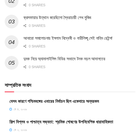
0 SHARES
ক্রসফায়ার উত্থান করেছিলো স্বৈরাচারী শেখ মুজিব
0 SHARES
আবারো সমালোচনায় ইসলাম বিদ্বেষী ও নারীলিপ্সু সেই নাহিদ রেইন্স!
0 SHARES
দুদক নিয়ে অ্যানালাইসিস বিডির সংবাদে টনক নড়ল আদালতের
0 SHARES
সাম্প্রতিক সংবাদ
যেসব কারণে পশ্চিমবঙ্গের এবারের নির্বাচন ছিল একেবারে অন্যরকম
মে ৪, ২০২৬
শিল্প বিপ্লব ও পাশ্চাত্য সভ্যতা: শ্রমিক শোষণের উপনিবেশিক ধারাবাহিকতা
মে ২, ২০২৬