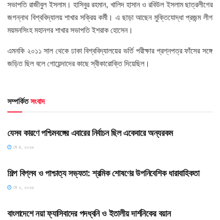
সভাপতি রাজীবুল ইসলাম। হাসিবুর রহমান, খালিদ হাসান ও রবিউল ইসলাম ছাত্রলীগের
জগন্নাথ বিশ্ববিদ্যালয় শাখার সক্রিয় কর্মী। এ ছাড়া আছেন মুক্তিযোদ্ধা প্রজন্ম লীগ
ময়মনসিংহ মহানগর শাখার সভাপতি ইশরাক হোসেন।
এমনকি ২০১১ সাল থেকে ঢাকা বিশ্ববিদ্যালয়ের ভর্তি পরীক্ষার প্রশ্নপত্র ফাঁসের সঙ্গে
জড়িত ছিল বলে গোয়েন্দাদের কাছে স্বীকারোক্তি দিয়েছিল।
সম্পর্কিত
সংবাদ
HOME POST
যেসব কারণে পশ্চিমবঙ্গের এবারের নির্বাচন ছিল একেবারে অন্যরকম
মে ৪, ২০২৬
HOME POST
শিল্প বিপ্লব ও পাশ্চাত্য সভ্যতা: শ্রমিক শোষণের উপনিবেশিক ধারাবাহিকতা
মে ২, ২০২৬
HOME POST
বাংলাদেশে নয়া ফ্যাসিবাদের পদধ্বনি ও ইতালীয় দার্শনিকের বয়ান