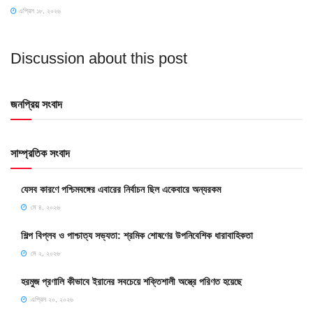
এপ্রিল ১৮, ২০২৬
Discussion about this post
জনপ্রিয় সংবাদ
সাম্প্রতিক সংবাদ
যেসব কারণে পশ্চিমবঙ্গের এবারের নির্বাচন ছিল একেবারে অন্যরকম
মে ৪, ২০২৬
শিল্প বিপ্লব ও পাশ্চাত্য সভ্যতা: শ্রমিক শোষণের উপনিবেশিক ধারাবাহিকতা
মে ২, ২০২৬
হরমুজ প্রণালি কীভাবে ইরানের সবচেয়ে শক্তিশালী অস্ত্রে পরিণত হয়েছে
এপ্রিল ২০, ২০২৬