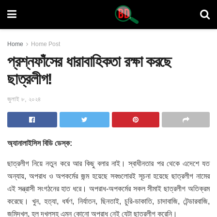
Home
Home Post
প্রশ্নফাঁসের ধারাবাহিকতা রক্ষা করছে
ছাত্রলীগ!
জুলাই ৮, ২০২৪
অ্যানালাইসিস বিডি ডেস্ক:
ছাত্রলীগ নিয়ে নতুন করে আর কিছু বলার নাই। স্বাধীনতার পর থেকে এদেশে যত
অন্যায়, অপরাধ ও অপকর্মের জন্ম হয়েছে সবগুলোরই সূচনা হয়েছে ছাত্রলীগ নামের
এই সন্ত্রাসী সংগঠনের হাত ধরে। অপরাধ-অপকর্মের সকল সীমাই ছাত্রলীগ অতিক্রম
করেছে। খুন, হত্যা, ধর্ষণ, নির্যাতন, ছিনতাই, চুরি-ডাকাতি, চাদাবাজি, টেন্ডারবাজি,
জমিদখল, হল দখলসহ এমন কোনো অপরাধ নেই যেটা ছাত্রলীগ করেনি।