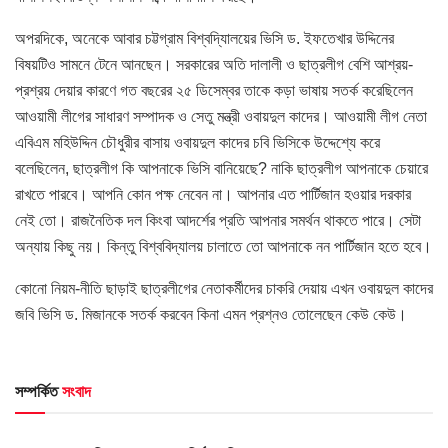
অপরদিকে, অনেকে আবার চট্টগ্রাম বিশ্বদ্যিালয়ের ভিসি ড. ইফতেখার উদ্দিনের
বিষয়টিও সামনে টেনে আনছেন। সরকারের অতি দালালী ও ছাত্রলীগ বেশি আশ্রয়-
প্রশ্রয় দেয়ার কারণে গত বছরের ২৫ ডিসেম্বর তাকে কড়া ভাষায় সতর্ক করেছিলেন
আওয়ামী লীগের সাধারণ সম্পাদক ও সেতু মন্ত্রী ওবায়দুল কাদের। আওয়ামী লীগ নেতা
এবিএম মহিউদ্দিন চৌধুরীর বাসায় ওবায়দুল কাদের চবি ভিসিকে উদ্দেশ্যে করে
বলেছিলেন, ছাত্রলীগ কি আপনাকে ভিসি বানিয়েছে? নাকি ছাত্রলীগ আপনাকে চেয়ারে
রাখতে পারবে। আপনি কোন পক্ষ নেবেন না। আপনার এত পার্টিজান হওয়ার দরকার
নেই তো। রাজনৈতিক দল কিংবা আদর্শের প্রতি আপনার সমর্থন থাকতে পারে। সেটা
অন্যায় কিছু নয়। কিন্তু বিশ্ববিদ্যালয় চালাতে তো আপনাকে নন পার্টিজান হতে হবে।
কোনো নিয়ম-নীতি ছাড়াই ছাত্রলীগের নেতাকর্মীদের চাকরি দেয়ায় এখন ওবায়দুল কাদের
জবি ভিসি ড. মিজানকে সতর্ক করবেন কিনা এমন প্রশ্নও তোলেছেন কেউ কেউ।
সম্পর্কিত
সংবাদ
HOME POST