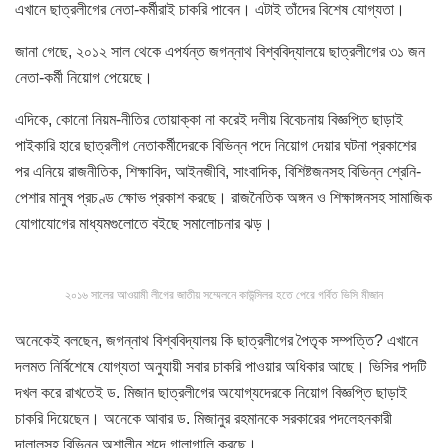
এখানে ছাত্রলীগের নেতা-কর্মীরাই চাকরি পাবেন। এটাই তাঁদের বিশেষ যোগ্যতা।
জানা গেছে, ২০১২ সাল থেকে এপর্যন্ত জগন্নাথ বিশ্ববিদ্যালয়ে ছাত্রলীগের ৩১ জন
নেতা-কর্মী নিয়োগ পেয়েছে।
এদিকে, কোনো নিয়ম-নীতির তোয়াক্কা না করেই দলীয় বিবেচনায় বিজ্ঞপ্তি ছাড়াই
পাইকারি হারে ছাত্রলীগ নেতাকর্মীদেরকে বিভিন্ন পদে নিয়োগ দেয়ার ঘটনা প্রকাশের
পর এনিয়ে রাজনীতিক, শিক্ষাবিদ, আইনজীবি, সাংবাদিক, বিশিষ্টজনসহ বিভিন্ন শ্রেনি-
পেশার মানুষ প্রচণ্ড ক্ষোভ প্রকাশ করছে। রাজনৈতিক অঙ্গন ও শিক্ষাঙ্গনসহ সামাজিক
যোগাযোগের মাধ্যমগুলোতে বইছে সমালোচনার ঝড়।
২০১৬ সালের আওয়ামী লীগের জাতীয় সম্মেলনে কাউন্সিলর হতে পেরে গর্বিত ভিসি মীজান
অনেকেই বলছেন, জগন্নাথ বিশ্ববিদ্যালয় কি ছাত্রলীগের পৈতৃক সম্পত্তি? এখানে
দলমত নির্বিশেষে যোগ্যতা অনুযায়ী সবার চাকরি পাওয়ার অধিকার আছে। ভিসির পদটি
দখল করে রাখতেই ড. মিজান ছাত্রলীগের অযোগ্যদেরকে নিয়োগ বিজ্ঞপ্তি ছাড়াই
চাকরি দিয়েছেন। অনেকে আবার ড. মিজানুর রহমানকে সরকারের পদলেহনকারী
দালালসহ বিভিন্ন অশালীন শব্দে গালাগালি করছে।