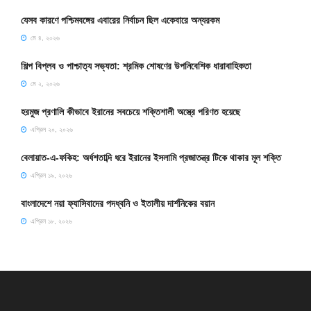
যেসব কারণে পশ্চিমবঙ্গের এবারের নির্বাচন ছিল একেবারে অন্যরকম
মে ৪, ২০২৬
শিল্প বিপ্লব ও পাশ্চাত্য সভ্যতা: শ্রমিক শোষণের উপনিবেশিক ধারাবাহিকতা
মে ২, ২০২৬
হরমুজ প্রণালি কীভাবে ইরানের সবচেয়ে শক্তিশালী অস্ত্রে পরিণত হয়েছে
এপ্রিল ২০, ২০২৬
বেলায়াত-এ-ফকিহ: অর্ধশতাব্দি ধরে ইরানের ইসলামি প্রজাতন্ত্র টিকে থাকার মূল শক্তি
এপ্রিল ১৯, ২০২৬
বাংলাদেশে নয়া ফ্যাসিবাদের পদধ্বনি ও ইতালীয় দার্শনিকের বয়ান
এপ্রিল ১৮, ২০২৬