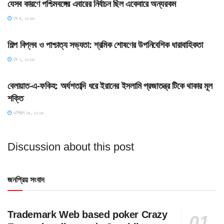
যেসব কারণে পশ্চিমবঙ্গের এবারের নির্বাচন ছিল একেবারে অন্যরকম
মে ৪, ২০২৬
HOME POST
শিল্প বিপ্লব ও পাশ্চাত্য সভ্যতা: শ্রমিক শোষণের উপনিবেশিক ধারাবাহিকতা
মে ২, ২০২৬
SLIDE
বেলায়াত-এ-ফকিহ: অর্ধশতাব্দি ধরে ইরানের ইসলামি প্রজাতন্ত্র টিকে থাকার মূল
শক্তি
এপ্রিল ১৯, ২০২৬
Discussion about this post
জনপ্রিয় সংবাদ
Trademark Web based poker Crazy