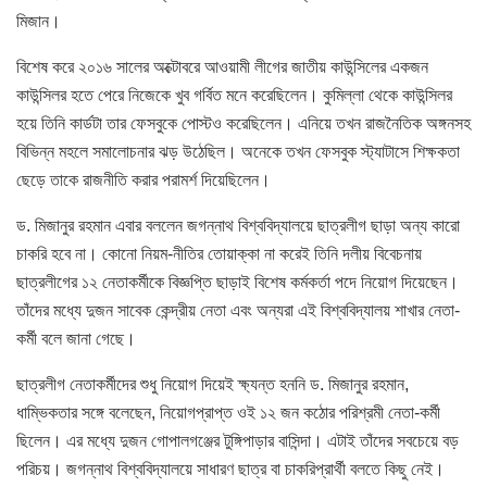
মিজান।
বিশেষ করে ২০১৬ সালের অক্টোবরে আওয়ামী লীগের জাতীয় কাউন্সিলের একজন
কাউন্সিলর হতে পেরে নিজেকে খুব গর্বিত মনে করেছিলেন। কুমিল্লা থেকে কাউন্সিলর
হয়ে তিনি কার্ডটা তার ফেসবুকে পোস্টও করেছিলেন। এনিয়ে তখন রাজনৈতিক অঙ্গনসহ
বিভিন্ন মহলে সমালোচনার ঝড় উঠেছিল। অনেকে তখন ফেসবুক স্ট্যাটাসে শিক্ষকতা
ছেড়ে তাকে রাজনীতি করার পরামর্শ দিয়েছিলেন।
ড. মিজানুর রহমান এবার বললেন জগন্নাথ বিশ্ববিদ্যালয়ে ছাত্রলীগ ছাড়া অন্য কারো
চাকরি হবে না। কোনো নিয়ম-নীতির তোয়াক্কা না করেই তিনি দলীয় বিবেচনায়
ছাত্রলীগের ১২ নেতাকর্মীকে বিজ্ঞপ্তি ছাড়াই বিশেষ কর্মকর্তা পদে নিয়োগ দিয়েছেন।
তাঁদের মধ্যে দুজন সাবেক কেন্দ্রীয় নেতা এবং অন্যরা এই বিশ্ববিদ্যালয় শাখার নেতা-
কর্মী বলে জানা গেছে।
ছাত্রলীগ নেতাকর্মীদের শুধু নিয়োগ দিয়েই ক্ষ্যন্ত হননি ড. মিজানুর রহমান,
ধাম্ভিকতার সঙ্গে বলেছেন, নিয়োগপ্রাপ্ত ওই ১২ জন কঠোর পরিশ্রমী নেতা-কর্মী
ছিলেন। এর মধ্যে দুজন গোপালগঞ্জের টুঙ্গিপাড়ার বাসিন্দা। এটাই তাঁদের সবচেয়ে বড়
পরিচয়। জগন্নাথ বিশ্ববিদ্যালয়ে সাধারণ ছাত্র বা চাকরিপ্রার্থী বলতে কিছু নেই।