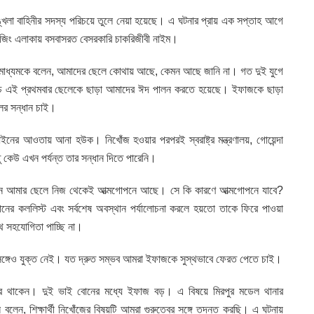
্খলা বাহিনীর সদস্য পরিচয়ে তুলে নেয়া হয়েছে। এ ঘটনার প্রায় এক সপ্তাহ আগে
জিং এলাকায় বসবাসরত বেসরকারি চাকরিজীবী নাইম।
স গণমাধ্যমকে বলেন, আমাদের ছেলে কোথায় আছে, কেমন আছে জানি না। গত দুই যুগে
অথচ এই প্রথমবার ছেলেকে ছাড়া আমাদের ঈদ পালন করতে হয়েছে। ইফাজকে ছাড়া
ের সন্ধান চাই।
 আওতায় আনা হউক। নিখোঁজ হওয়ার পরপরই স্বরাষ্ট্র মন্ত্রণালয়, গোয়েন্দা
ু কেউ এখন পর্যন্ত তার সন্ধান দিতে পারেনি।
েন আমার ছেলে নিজ থেকেই আত্মগোপনে আছে। সে কি কারণে আত্মগোপনে যাবে?
ফোনের কললিস্ট এবং সর্বশেষ অবস্থান পর্যালোচনা করলে হয়তো তাকে ফিরে পাওয়া
থ সহযোগিতা পাচ্ছি না।
্গেও যুক্ত নেই। যত দ্রুত সম্ভব আমরা ইফাজকে সুস্থভাবে ফেরত পেতে চাই।
াষ্ট্রে থাকেন। দুই ভাই বোনের মধ্যে ইফাজ বড়। এ বিষয়ে মিরপুর মডেল থানার
ন বলেন, শিক্ষার্থী নিখোঁজের বিষয়টি আমরা গুরুত্বের সঙ্গে তদন্ত করছি। এ ঘটনায়