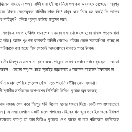
দিলেও থামছে না গুম। রাষ্ট্রীয় বাহিনী ধরে নিয়ে গুম করা অব্যাহত রেখেছে। প্রশ্ন
গারের টাকায় বেতনভুক্ত বাহিনীর কাজ কি? মানুষ ধরে নিয়ে গুম করাই কি তাদের
দের দায়িত্ব? এনিয়ে প্রশ্ন উঠেছে মানুষের মাঝে।
 মিরপুর-২ বসতি হাউজিং বড়বাগের ৭ নম্বর বাসা থেকে জোহরের নামাজ পড়তে বাসা
াঁর। আইন-শৃঙ্খলা রক্ষাকারী বাহিনী থেকেও পরিবার তেমন সহযোগিতা পাচ্ছে না
পরিবারকে বলা হচ্ছে নিজ থেকেই আত্মগোপনে থাকতে পারে ইফাজ।
ানীর মিরপুর মডেল থানা, র‌্যাব এবং গোয়েন্দা সংস্থার দ্বারে দ্বারে ঘুরছেন। কোনো
করেছেন। ছেলের সন্ধান চেয়ে স্বরাষ্ট্র মন্ত্রণালয়েও আবেদন করেছেন ইফাজের মা।
র্ঘ এক মাস পেরিয়ে গেলেও খোঁজ দিতে পারেনি রাষ্ট্রীয় কোন সংস্থা।
িনী স্থানীয় মসজিদের আশপাশের সিসিটিভি ভিডিও ফুটেজ জব্দ করেছে।
ফাজ নামাজ শেষ করে মিরপুর সনি সিনেমা হলের সামনে দিয়ে একটি পশু হাসপাতালে
ন। এ সময় সেখানে একটি কালো গ্লাসের মাইক্রোবাস ঘুরেফিরে ইফাজকে দীর্ঘক্ষণ
াজের ভাগ্যে তা আর ভিডিও ফুটেজে দেখা যাচ্ছে না বলে পরিবারকে জানিয়েছে