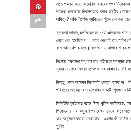
এতে প্রমান করে, আমেরিকা র‌্যাবের ওপর নিষেধাজ্ঞা 
উঠেছে জনগণের নিরাপত্তার জন্য রাষ্ট্রীয় কোষা
দায়িত্ব? নাকি নিখোঁজ ব্যক্তিকে খুঁজে বের করা তা
স্বজনরা জানান, চলতি বছরের ১১ই এপ্রিলের ঘটনা।
থেকে বের হয়েছিলেন। এরপর থেকেই তার হদিস নেই ত
বলে অভিযোগ রয়েছে। বরং থানায় যোগাযোগ করলে 
নিখোঁজ ইফাজের সন্ধানে তার পরিবারের সদস্যরা রাজধ
সুরাহা না পেয়ে মিরপুর মডেল থানায় সাধারণ ডায়রি 
কিন্তু, কোন আবেদন নিবেদনই গুরুত্ব পাচ্ছে না। দী
পরিবারের আবেদনের পরিপ্রেক্ষিতে আইনশৃঙ্খলা বাহ
সিসিটিভি ফুটেজের বরাত দিয়ে পুলিশ জানিয়েছে, ই
গিয়েছিল। এর কিছুক্ষণ পর সেখান থেকে ফিরে আসে
ধরে অনুসরণ করতে দেখা যায়। এরপর কী ঘটেছে ইফ
পুলিশ।