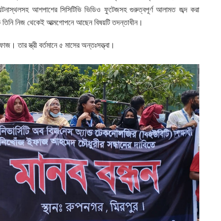
টনাস্থলসহ আশপাশের সিসিটিভি ভিডিও ফুটেজসহ গুরুত্বপূর্ণ আলামত জব্দ করা
 তিনি নিজ থেকেই আত্মগোপনে আছেন বিষয়টি তদন্তাধীন।
জ। তার স্ত্রী বর্তমানে ৫ মাসের অন্তঃসত্ত্বা।