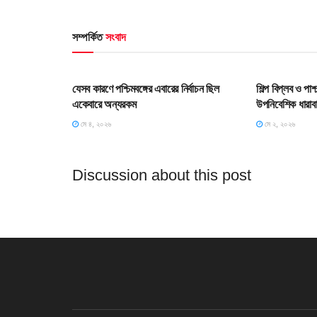
সম্পর্কিত
সংবাদ
HOME POST
HOME POS
যেসব কারণে পশ্চিমবঙ্গের এবারের নির্বাচন ছিল
শিল্প বিপ্লব ও পা
একেবারে অন্যরকম
উপনিবেশিক ধারাব
মে ৪, ২০২৬
মে ২, ২০২৬
Discussion about this post