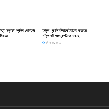
T
SLIDE
শ্চাত্য সভ্যতা: শ্রমিক শোষণের
হরমুজ প্রণালি কীভাবে ইরানের সবচেয়ে
াহিকতা
শক্তিশালী অস্ত্রে পরিণত হয়েছে
এপ্রিল ২০, ২০২৬