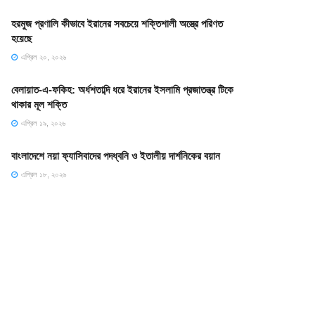
হরমুজ প্রণালি কীভাবে ইরানের সবচেয়ে শক্তিশালী অস্ত্রে পরিণত
হয়েছে
এপ্রিল ২০, ২০২৬
বেলায়াত-এ-ফকিহ: অর্ধশতাব্দি ধরে ইরানের ইসলামি প্রজাতন্ত্র টিকে
থাকার মূল শক্তি
এপ্রিল ১৯, ২০২৬
বাংলাদেশে নয়া ফ্যাসিবাদের পদধ্বনি ও ইতালীয় দার্শনিকের বয়ান
এপ্রিল ১৮, ২০২৬