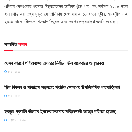
এশিয়ার দেশগুলোর শতকরা বিদ্যুতায়নের তালিকা খুঁজে পায় এবং সর্বশেষ ২০১৯ সালে
হালনাগাদ করা তথ্য যুক্ত সে তালিকায় দেখা যায় ২০১৮ সালে ভুটান, মালদ্বীপ এবং
২০১৯ সালে শ্রীলঙ্কা শতভাগ বিদ্যুতায়নের দেশের লক্ষ্যমাত্রা অর্জন করেছে।
সম্পর্কিত
সংবাদ
HOME POST
যেসব কারণে পশ্চিমবঙ্গের এবারের নির্বাচন ছিল একেবারে অন্যরকম
মে ৪, ২০২৬
HOME POST
শিল্প বিপ্লব ও পাশ্চাত্য সভ্যতা: শ্রমিক শোষণের উপনিবেশিক ধারাবাহিকতা
মে ২, ২০২৬
SLIDE
হরমুজ প্রণালি কীভাবে ইরানের সবচেয়ে শক্তিশালী অস্ত্রে পরিণত হয়েছে
এপ্রিল ২০, ২০২৬