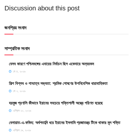
Discussion about this post
জনপ্রিয় সংবাদ
সাম্প্রতিক সংবাদ
যেসব কারণে পশ্চিমবঙ্গের এবারের নির্বাচন ছিল একেবারে অন্যরকম
মে ৪, ২০২৬
শিল্প বিপ্লব ও পাশ্চাত্য সভ্যতা: শ্রমিক শোষণের উপনিবেশিক ধারাবাহিকতা
মে ২, ২০২৬
হরমুজ প্রণালি কীভাবে ইরানের সবচেয়ে শক্তিশালী অস্ত্রে পরিণত হয়েছে
এপ্রিল ২০, ২০২৬
বেলায়াত-এ-ফকিহ: অর্ধশতাব্দি ধরে ইরানের ইসলামি প্রজাতন্ত্র টিকে থাকার মূল শক্তি
এপ্রিল ১৯, ২০২৬